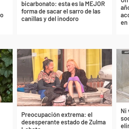
bicarbonato: esta es la MEJOR
s
año
forma de sacar el sarro de las
vo
ac
canillas y del inodoro
en
Ni 
Preocupación extrema: el
so
desesperante estado de Zulma
eli