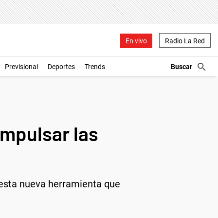
En vivo
Radio La Red
Previsional
Deportes
Trends
 impulsar las
ar esta nueva herramienta que