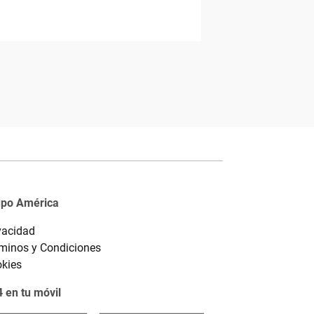
upo América
vacidad
minos y Condiciones
kies
 en tu móvil