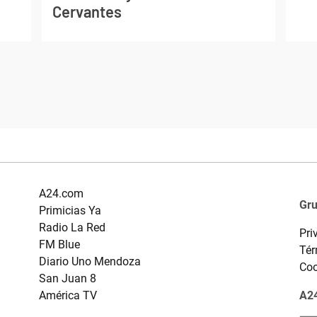
Cervantes
A24.com
Gr
Primicias Ya
Radio La Red
Pri
FM Blue
Tér
Diario Uno Mendoza
Coo
San Juan 8
América TV
A24