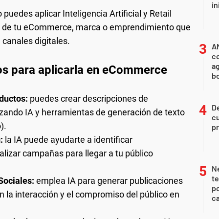
in
puedes aplicar Inteligencia Artificial y Retail
ón de tu eCommerce, marca o emprendimiento que
canales digitales.
A
co
ag
asos para aplicarla en eCommerce
b
ductos:
puedes crear descripciones de
De
lizando IA y herramientas de generación de texto
cu
).
pr
g:
la IA puede ayudarte a identificar
lizar campañas para llegar a tu público
Ne
te
Sociales:
emplea IA para generar publicaciones
po
n la interacción y el compromiso del público en
ca