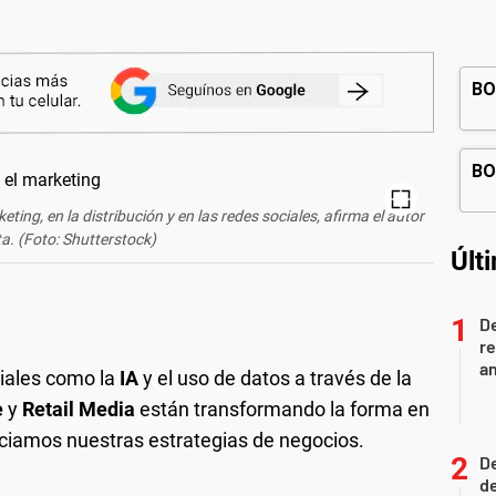
eting, en la distribución y en las redes sociales, afirma el autor
ta. (Foto: Shutterstock)
Últ
D
re
an
iales como la
IA
y el uso de datos a través de la
e
y
Retail Media
están transformando la forma en
ciamos nuestras estrategias de negocios.
De
de