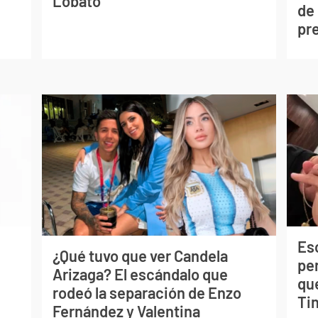
Lobato
de
pr
Esc
¿Qué tuvo que ver Candela
pe
Arizaga? El escándalo que
qu
rodeó la separación de Enzo
Tin
Fernández y Valentina