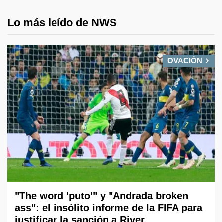
Lo más leído de NWS
OVACIÓN
"The word 'puto'" y "Andrada broken
ass": el insólito informe de la FIFA para
justificar la sanción a River