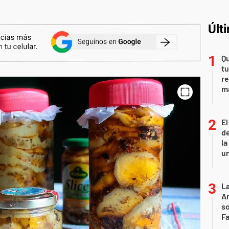
Últ
Qu
t
re
m
El
de
la
u
La
Ar
so
F