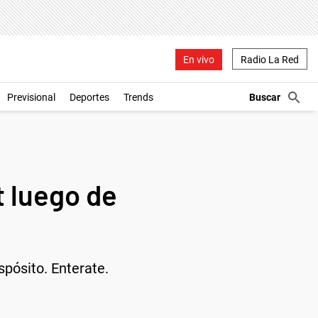
En vivo
Radio La Red
Previsional
Deportes
Trends
 luego de
spósito. Enterate.