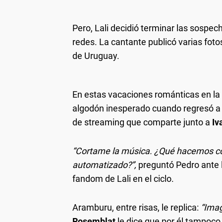
Pero, Lali decidió terminar las sospe
redes. La cantante publicó varias fot
de Uruguay.
En estas vacaciones románticas en la 
algodón inesperado cuando regresó a s
de streaming que comparte junto a
Iv
“Cortame la música. ¿Qué hacemos co
automatizado?”,
preguntó Pedro ante 
fandom de Lali en el ciclo.
Aramburu, entre risas, le replica:
“Imag
Rosemblat
le dice que por él tampoco