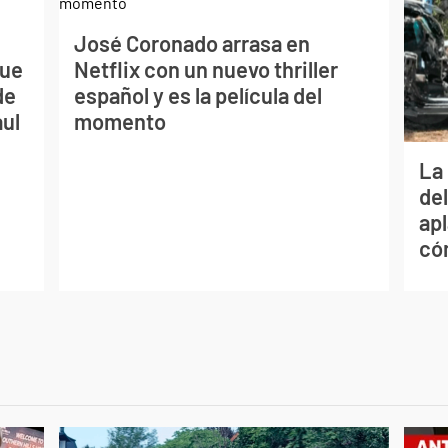
José Coronado arrasa en
que
Netflix con un nuevo thriller
de
español y es la película del
aul
momento
La 
de
apl
có