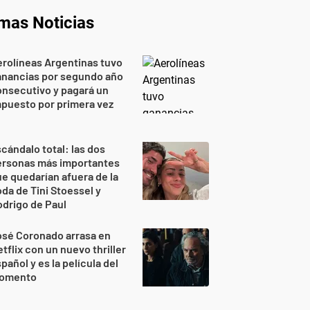
imas Noticias
rolíneas Argentinas tuvo
anancias por segundo año
nsecutivo y pagará un
puesto por primera vez
cándalo total: las dos
ersonas más importantes
e quedarían afuera de la
da de Tini Stoessel y
drigo de Paul
osé Coronado arrasa en
tflix con un nuevo thriller
pañol y es la película del
omento