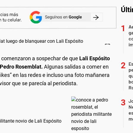
Últ
Ae
g
co
im
os comenzaron a sospechar de que
Lali Espósito
Es
Pedro Rosemblat.
Algunas salidas a comer en
p
likes” en las redes e incluso una foto mañanera
qu
bo
visor que se parecía al periodista.
Ro
J
Ne
es
m
litante novio de Lali Espósito