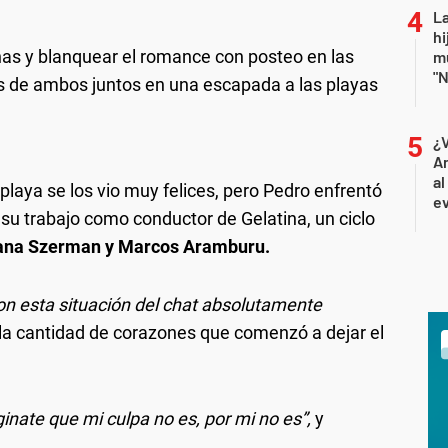
La
hi
chas y blanquear el romance con posteo en las
mu
"N
os de ambos juntos en una escapada a las playas
¿
An
al
playa se los vio muy felices, pero Pedro enfrentó
ev
u trabajo como conductor de Gelatina, un ciclo
ana Szerman y Marcos Aramburu.
n esta situación del chat absolutamente
la cantidad de corazones que comenzó a dejar el
inate que mi culpa no es, por mi no es”,
y
.