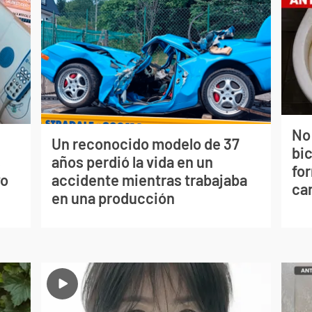
No
Un reconocido modelo de 37
bi
s
años perdió la vida en un
for
vo
accidente mientras trabajaba
can
en una producción