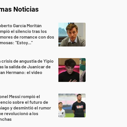
imas Noticias
berto García Moritán
mpió el silencio tras los
umores de romance con dos
mosas: "Estoy..."
 crisis de angustia de Yipio
as la salida de Juanicar de
an Hermano: el video
onel Messi rompió el
lencio sobre el futuro de
iago y desmintió el rumor
e revolucionó a los
inchas