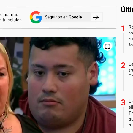
Últ
Ro
ro
r
fa
La
tr
Gr
Li
si
Th
qu
h