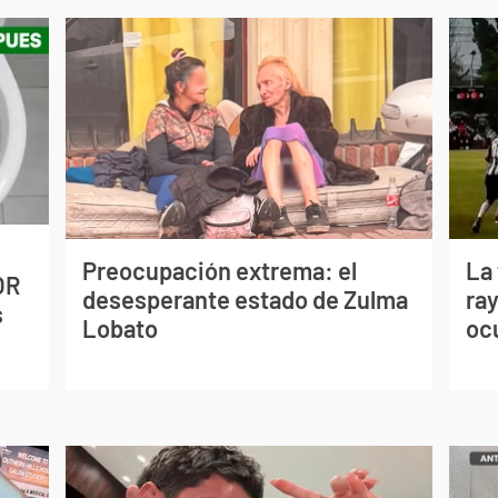
Preocupación extrema: el
La
OR
desesperante estado de Zulma
ray
s
Lobato
oc