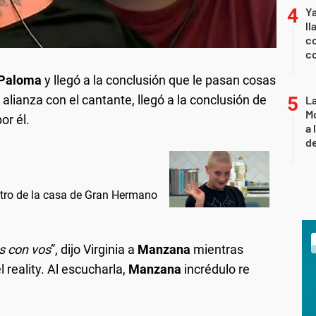
Y
ll
co
co
Paloma
y llegó a la conclusión que le pasan cosas
alianza con el cantante, llegó a la conclusión de
L
Mo
or él.
a 
de
tro de la casa de Gran Hermano
s con vos
”, dijo Virginia a
Manzana
mientras
l reality. Al escucharla,
Manzana
incrédulo re