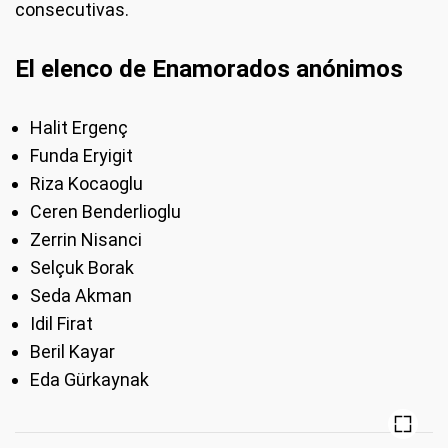
consecutivas.
El elenco de Enamorados anónimos
Halit Ergenç
Funda Eryigit
Riza Kocaoglu
Ceren Benderlioglu
Zerrin Nisanci
Selçuk Borak
Seda Akman
Idil Firat
Beril Kayar
Eda Gürkaynak