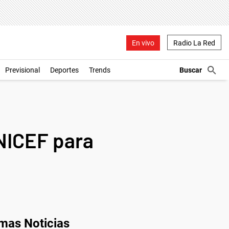
En vivo
Radio La Red
Previsional
Deportes
Trends
UNICEF para
imas Noticias