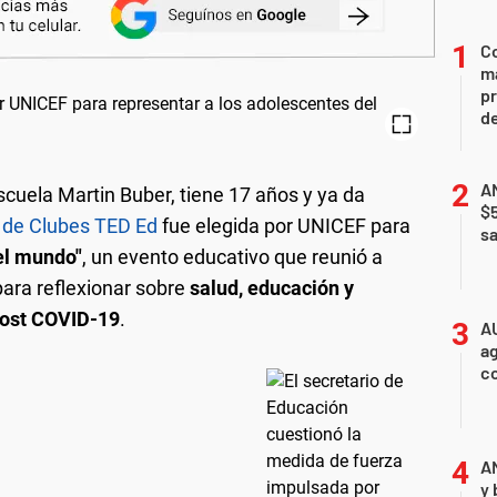
Co
ma
pr
de
AN
scuela Martin Buber, tiene 17 años y ya da
$
 de Clubes TED Ed
fue elegida por UNICEF para
sa
el mundo"
, un evento educativo que reunió a
ara reflexionar sobre
salud, educación y
post COVID-19
.
A
ag
c
A
y 