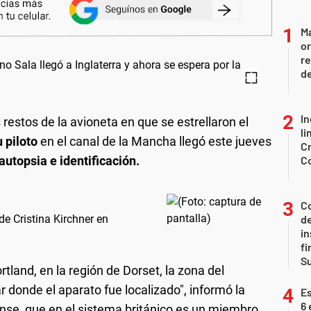
Ma
or
re
d
In
restos de la avioneta en que se estrellaron el
li
 piloto
en el canal de la Mancha llegó este jueves
Cr
autopsia e identificación.
C
Co
 de Cristina Kirchner en
de
in
fi
S
rtland, en la región de Dorset, la zona del
ar donde el aparato fue localizado", informó la
Es
6 
ense, que en el sistema británico es un miembro