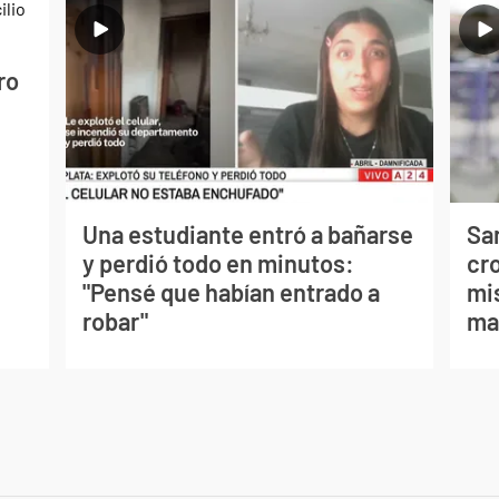
ro
Una estudiante entró a bañarse
Sa
y perdió todo en minutos:
cr
"Pensé que habían entrado a
mis
robar"
ma