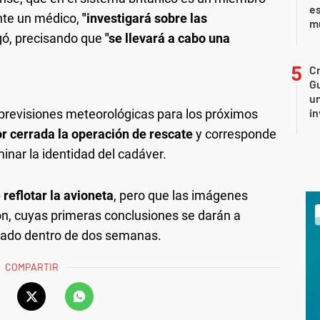
es
ente un médico,
"investigará sobre las
m
gó, precisando que
"se llevará a cabo una
Cr
Gu
un
in
previsiones meteorológicas para los próximos
or cerrada la operación de rescate
y corresponde
minar la identidad del cadáver.
 reflotar la avioneta
, pero que las imágenes
ión, cuyas primeras conclusiones se darán a
cado dentro de dos semanas.
COMPARTIR