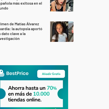
pañola más exitosa en el
undo
imen de Matías Álvarez
ardia: la autopsia aportó
 dato clave a la
vestigación