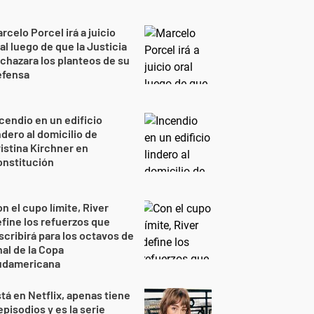
rcelo Porcel irá a juicio
al luego de que la Justicia
chazara los planteos de su
efensa
cendio en un edificio
ndero al domicilio de
istina Kirchner en
onstitución
n el cupo límite, River
fine los refuerzos que
scribirá para los octavos de
nal de la Copa
udamericana
tá en Netflix, apenas tiene
episodios y es la serie