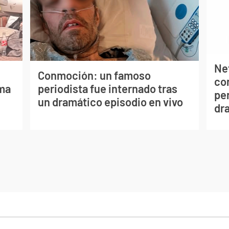
Net
Conmoción: un famoso
co
lma
periodista fue internado tras
per
un dramático episodio en vivo
dr