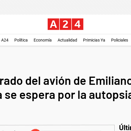
o A24
Política
Economía
Actualidad
Primicias Ya
Policiales
ado del avión de Emiliano
a se espera por la autopsi
Últ