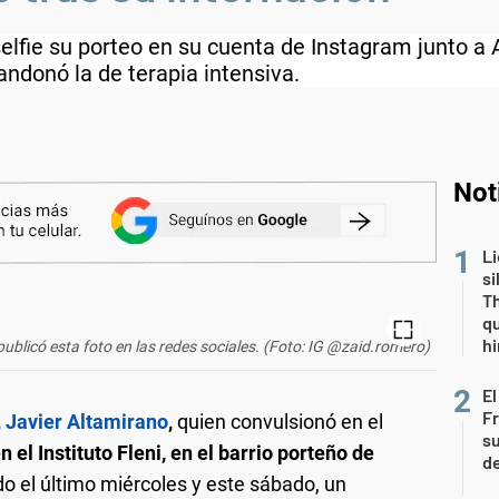
fie su porteo en su cuenta de Instagram junto a 
ndonó la de terapia intensiva.
Not
Li
si
Th
qu
h
blicó esta foto en las redes sociales. (Foto: IG @zaid.romero)
El
Fr
, Javier Altamirano
,
quien convulsionó en el
su
 el Instituto Fleni, en el barrio porteño de
de
ado el último miércoles y este sábado, un