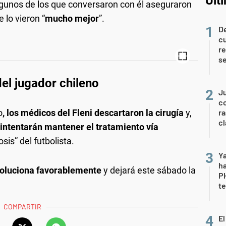
Últ
unos de los que conversaron con él aseguraron
e lo vieron “
mucho mejor
”.
De
c
re
s
el jugador chileno
Ju
co
o
, los médicos del Fleni descartaron la cirugía
y,
ra
c
intentarán mantener el tratamiento vía
sis” del futbolista.
Ya
ha
voluciona favorablemente
y dejará este sábado la
P
te
COMPARTIR
El