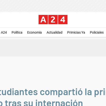
o A24
Política
Economía
Actualidad
Primicias Ya
Policiales
tudiantes compartió la pr
 tras su internación