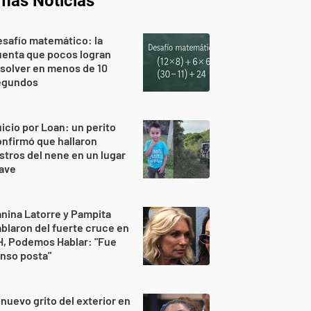
imas Noticias
safío matemático: la
uenta que pocos logran
solver en menos de 10
egundos
icio por Loan: un perito
nfirmó que hallaron
stros del nene en un lugar
lave
nina Latorre y Pampita
blaron del fuerte cruce en
H, Podemos Hablar: "Fue
nso posta"
 nuevo grito del exterior en