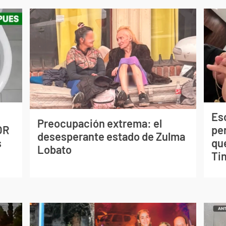
Esc
Preocupación extrema: el
OR
pe
desesperante estado de Zulma
s
qu
Lobato
Tin