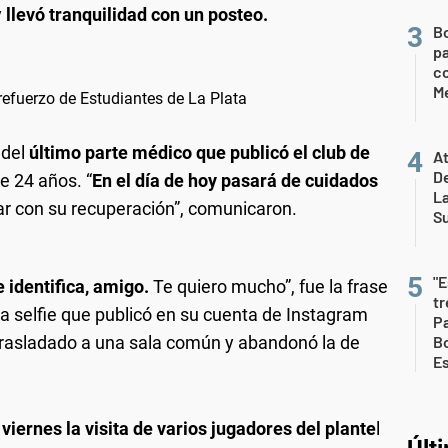
y
llevó tranquilidad con un posteo.
B
pa
c
Me
refuerzo de Estudiantes de La Plata
 del
último parte médico que publicó el club de
At
De
de 24 años. “
En el día de hoy pasará de cuidados
L
r con su recuperación”, comunicaron.
S
"E
e identifica, amigo.
Te quiero mucho”, fue la frase
t
selfie que publicó en su cuenta de Instagram
Pa
 trasladado a una sala común y abandonó la de
Bo
E
 viernes la visita de varios jugadores del plante
l