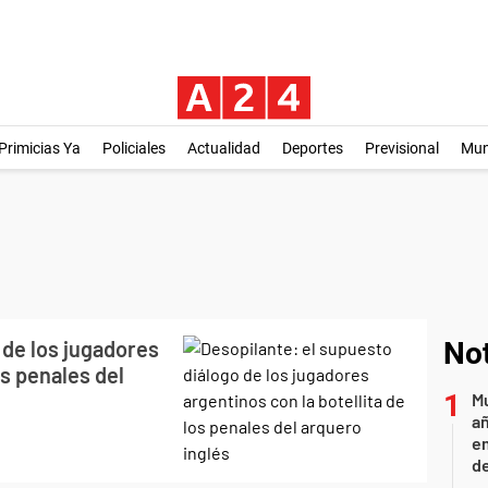
Primicias Ya
Policiales
Actualidad
Deportes
Previsional
Mu
 de los jugadores
Not
os penales del
Mu
añ
e
d