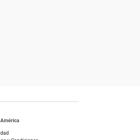
 América
idad