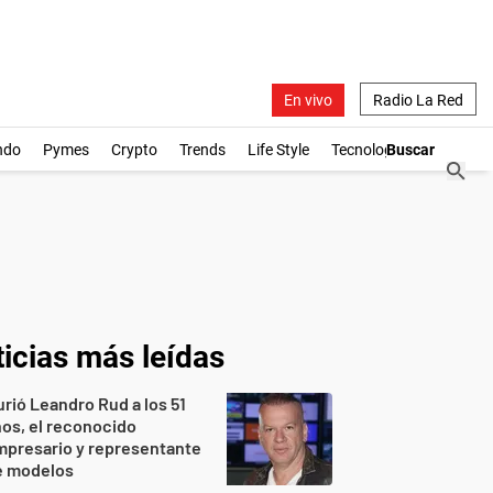
En vivo
Radio La Red
ndo
Pymes
Crypto
Trends
Life Style
Tecnología
icias más leídas
rió Leandro Rud a los 51
os, el reconocido
mpresario y representante
e modelos