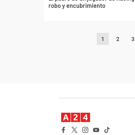
robo y encubrimiento
1
2
3