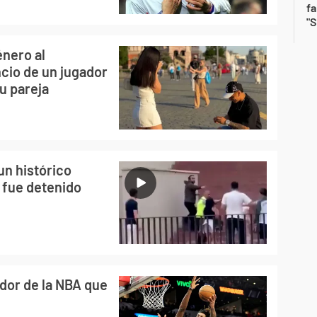
fa
"S
énero al
cio de un jugador
u pareja
un histórico
 fue detenido
ador de la NBA que