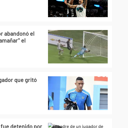
or abandonó el
"amañar" el
gador que gritó
 fue detenido por