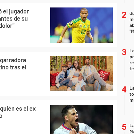
 el jugador
Ju
antes de su
m
dolor"
a
"M
La
po
esgarradora
re
ino tras el
te
La
to
m
quién es el ex
ó
La
Ma