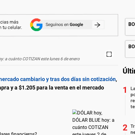
: a cuánto COTIZAN este lunes 6 de enero
Últ
ercado cambiario y tras dos días sin cotización
,
mpra y a $1.205
para la venta en el mercado
La
po
re
te
Tr
ne
lares financieros?