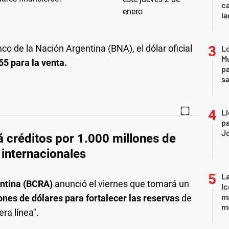
ca
la
nco de la Nación Argentina (BNA), el dólar oficial
Lo
Mu
55 para la venta.
pa
sa
Ll
pa
J
 créditos por 1.000 millones de
 internacionales
La
entina (BCRA)
anunció el viernes que tomará un
Ic
ma
ones de dólares para fortalecer las reservas
de
m
ra línea".