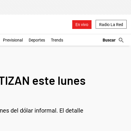
En vivo
Radio La Red
Previsional
Deportes
Trends
TIZAN este lunes
es del dólar informal. El detalle