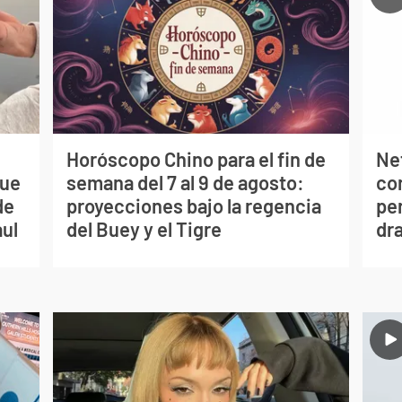
Horóscopo Chino para el fin de
Net
que
semana del 7 al 9 de agosto:
co
de
proyecciones bajo la regencia
per
aul
del Buey y el Tigre
dr