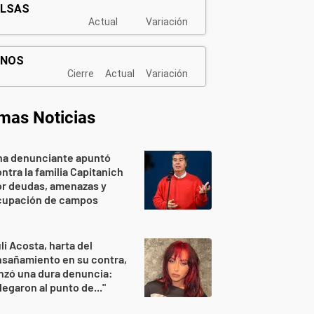
imas Noticias
na denunciante apuntó
ntra la familia Capitanich
or deudas, amenazas y
cupación de campos
li Acosta, harta del
sañamiento en su contra,
nzó una dura denuncia:
legaron al punto de..."