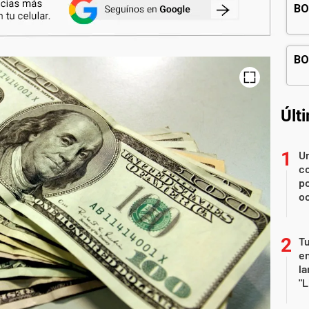
Últ
U
co
p
o
Tu
en
la
"L