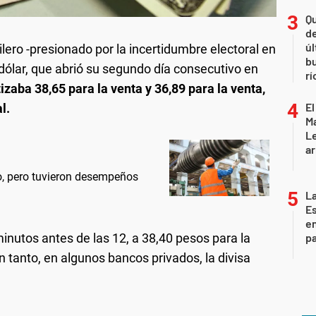
Qu
de
úl
lero -presionado por la incertidumbre electoral en
b
 dólar, que abrió su segundo día consecutivo en
rí
tizaba 38,65 para la venta y 36,89 para la venta,
El
l.
Ma
L
ar
io, pero tuvieron desempeños
La
Es
en
pa
minutos antes de las 12, a 38,40 pesos para la
 tanto, en algunos bancos privados, la divisa