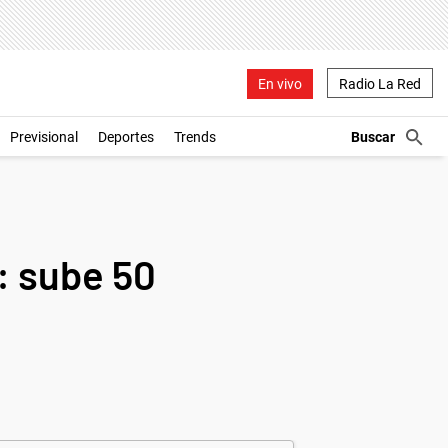
En vivo
Radio La Red
Previsional
Deportes
Trends
: sube 50