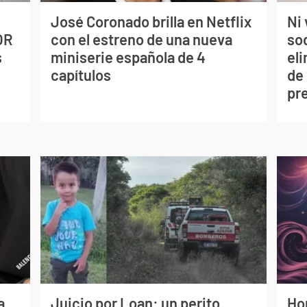
José Coronado brilla en Netflix
Ni 
OR
con el estreno de una nueva
so
s
miniserie española de 4
eli
capítulos
de
pr
a
Juicio por Loan: un perito
Ho