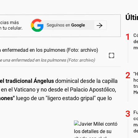
Últ
Có
de
mu
e una enfermedad en los pulmones (Foto: archivo)
"H
ho
el tradicional Ángelus
dominical desde la capilla
tr
en el Vaticano y no desde el Palacio Apostólico,
M
mones"
luego de un "ligero estado gripal" que lo
Fu
co
ma
d