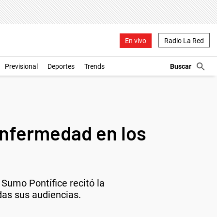
En vivo
Radio La Red
Previsional
Deportes
Trends
enfermedad en los
 Sumo Pontífice recitó la
das sus audiencias.