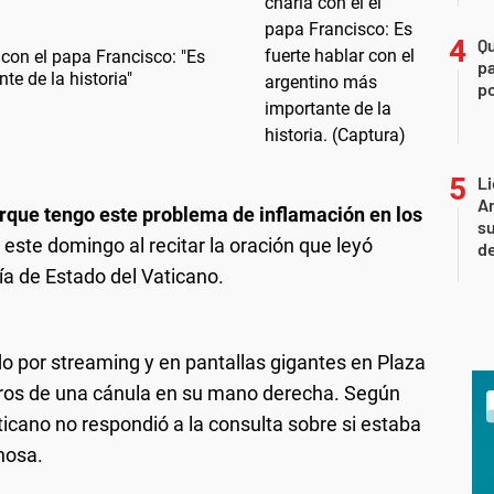
Q
a con el papa Francisco: "Es
pa
te de la historia"
po
Li
Ar
que tengo este problema de inflamación en los
su
 este domingo al recitar la oración que leyó
d
ía de Estado del Vaticano.
do por streaming y en pantallas gigantes en Plaza
stros de una cánula en su mano derecha. Según
aticano no respondió a la consulta sobre si estaba
nosa.