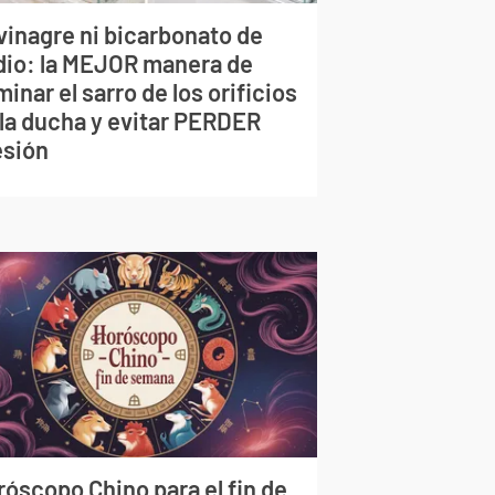
vinagre ni bicarbonato de
dio: la MEJOR manera de
minar el sarro de los orificios
 la ducha y evitar PERDER
esión
róscopo Chino para el fin de