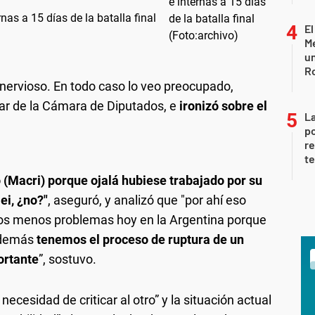
nas a 15 días de la batalla final
El
Me
un
R
i nervioso. En todo caso lo veo preocupado,
ular de la Cámara de Diputados, e
ironizó sobre el
La
po
re
te
 (Macri) porque ojalá hubiese trabajado por su
ei, ¿no?"
, aseguró, y analizó que "por ahí eso
mos menos problemas hoy en la Argentina porque
 además
tenemos el proceso de ruptura de un
ortante
”, sostuvo.
necesidad de criticar al otro” y la situación actual