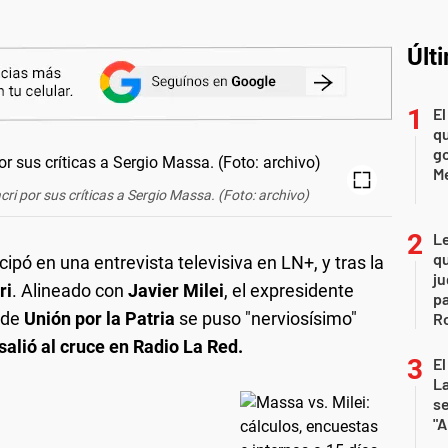
Últ
El
qu
go
M
ri por sus críticas a Sergio Massa. (Foto: archivo)
L
qu
cipó en una entrevista televisiva en LN+, y tras la
ju
ri
. Alineado con
Javier Milei
, el expresidente
pa
 de
Unión por la Patria
se puso "nerviosísimo"
R
alió al cruce en Radio La Red.
El
La
s
"A