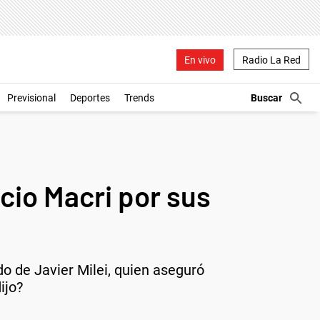
En vivo
Radio La Red
Previsional
Deportes
Trends
cio Macri por sus
do de Javier Milei, quien aseguró
ijo?