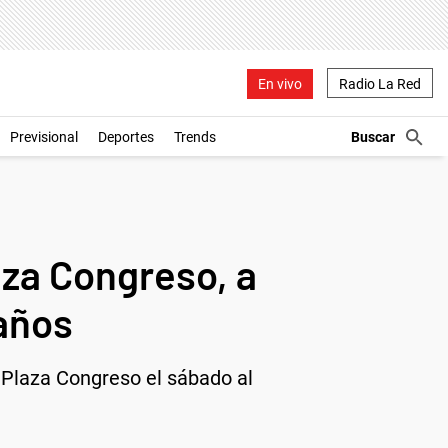
En vivo
Radio La Red
Previsional
Deportes
Trends
laza Congreso, a
años
n Plaza Congreso el sábado al