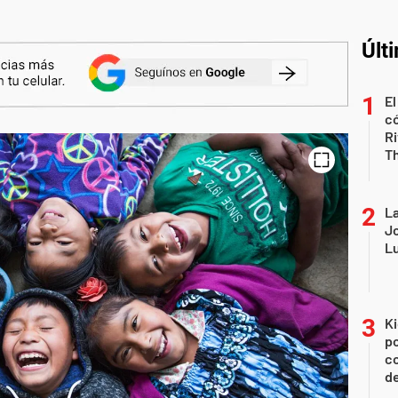
Últ
El
có
Ri
T
La
Jo
Lu
Ki
po
co
de