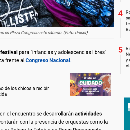
Ro
sa
te
Bu
cias en Plaza Congreso este sábado. (Foto: Unicef)
Ri
festival
para "infancias y adolescencias libres"
Ne
y 
za frente al
Congreso Nacional
.
el
 de los chicos a recibir
tida
n el encuentro se desarrollarán
actividades
 contarán con la presencia de orquestas como la
lar Raíces, la Estable de Radio Reconquista,