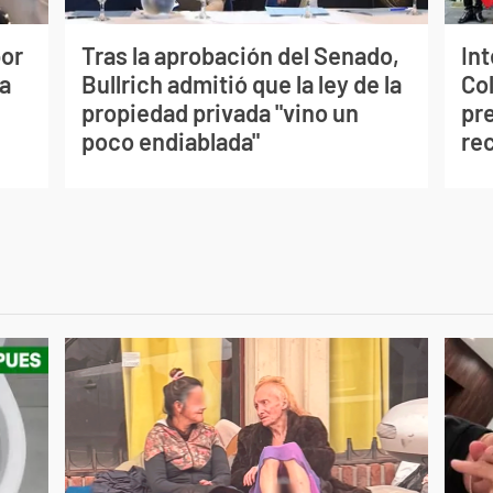
por
Tras la aprobación del Senado,
In
a
Bullrich admitió que la ley de la
Co
propiedad privada "vino un
pre
poco endiablada"
re