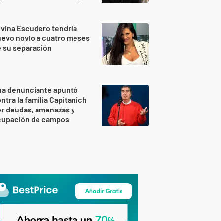
lvina Escudero tendría
evo novio a cuatro meses
 su separación
na denunciante apuntó
ntra la familia Capitanich
or deudas, amenazas y
cupación de campos