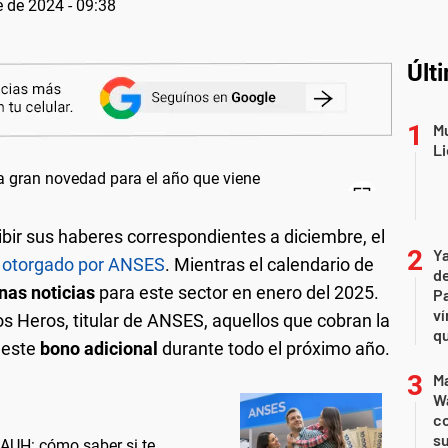
 de 2024 - 09:38
Últ
Mu
Li
ibir sus haberes correspondientes a diciembre, el
Ya
 otorgado por ANSES
. Mientras el calendario de
de
nas noticias
para este sector en enero del 2025.
Pa
ví
 Heros, titular de ANSES, aquellos que cobran la
qu
 este
bono adicional
durante todo el próximo año.
Ma
Wa
c
su
AUH: cómo saber si te