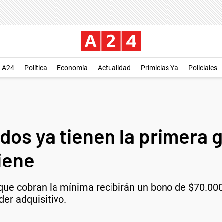
o A24
Política
Economía
Actualidad
Primicias Ya
Policiales
ados ya tienen la primera
iene
que cobran la mínima recibirán un bono de $70.00
er adquisitivo.