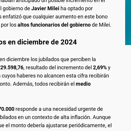
bían anticipado un posible incremento en el
el gobierno de
Javier Milei
ha optado por
 enfatizó que cualquier aumento en este bono
 por los
altos funcionarios del gobierno
de Milei.
dos en diciembre de 2024
en diciembre los jubilados que perciben la
29.598,76
, resultado del incremento del
2,69%
y
s cuyos haberes no alcancen esta cifra recibirán
onto. Además, todos recibirán el
medio
70.000
responde a una necesidad urgente de
ubilados en un contexto de alta inflación. Aunque
e el monto debería ajustarse periódicamente, el