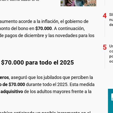
Si
nu
umento acorde a la inflación, el gobierno de
de
 monto del bono en
$70.000
. A continuación,
de pagos de diciembre y las novedades para los
U
co
p
o
 $70.000 para todo el 2025
eros
, aseguró que los jubilados que perciben la
o de $70.000
durante todo el 2025. Esta medida
 adquisitivo
de los adultos mayores frente a la