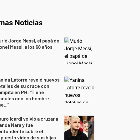
imas Noticias
rió Jorge Messi, el papá de
onel Messi, a los 68 años
nina Latorre reveló nuevos
talles de su cruce con
mpita en PH: "Tiene
nculos con los hombre
e..."
uro Icardi volvió a cruzar a
nda Nara y fue
ontundente sobre el
puesto video de sus hijas