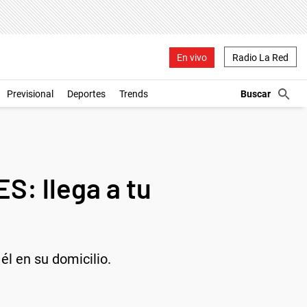
En vivo
Radio La Red
Previsional
Deportes
Trends
S: llega a tu
l en su domicilio.