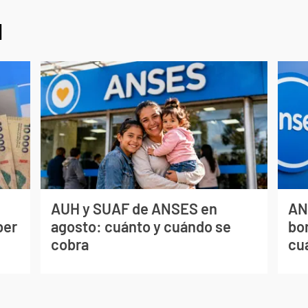
l
AUH y SUAF de ANSES en
AN
ber
agosto: cuánto y cuándo se
bo
cobra
cu