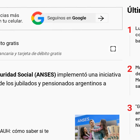
Últ
Lu
co
ba
caria y tarjeta de débito gratis
Mu
de
uridad Social (ANSES)
implementó una iniciativa
M
 de los jubilados y pensionados argentinos a
sa
"G
am
e
Ne
AUH: cómo saber si te