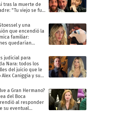
i tras la muerte de
adre: "Tu viejo se fue
."
 Stoessel y una
sión que encendió la
mica familiar:
nes quedarían
ra de su boda
s judicial para
a Nara: todos los
les del juicio que le
 Alex Caniggia y sus
imos pasos
lve a Gran Hermano?
ea del Boca
rendió al responder
e su eventual
eso al reality