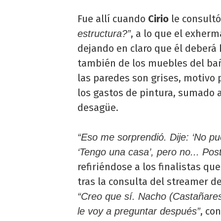
Fue allí cuando
Cirio
le consult
, a lo que el exherm
estructura?”
dejando en claro que él deberá 
también de los muebles del bañ
las paredes son grises, motivo 
los gastos de pintura, sumado a 
desagüe.
“Eso me sorprendió. Dije: ‘No p
‘Tengo una casa’, pero no... Pos
refiriéndose a los finalistas q
tras la consulta del streamer d
“Creo que sí. Nacho (Castañares
, co
le voy a preguntar después”