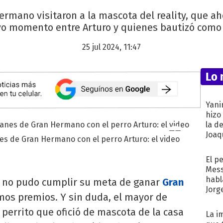
rmano visitaron a la mascota del reality, que ah
o momento entre Arturo y quienes bautizó como s
25 jul 2024, 11:47
Lo 
Yani
hizo
la d
Joaqu
es de Gran Hermano con el perro Arturo: el video
El p
Mess
habl
no pudo cumplir su meta de ganar
Gran
Jorg
mos premios. Y sin duda, el mayor de
l perrito que ofició de mascota de la casa
La i