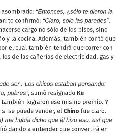
ó asombrado:
“Entonces, ¿sólo te dieron la
anito confirmó:
,
“Claro, solo las paredes”
hacerse cargo no sólo de los pisos, sino
o y la cocina. Además, también contó que
por el cual también tendrá que correr con
los de las cañerías de electricidad, gas y
uede ser’. Los chicos estaban pensando:
, sumó resignado
Ku
ta, pobres”
ue también lograron ese mismo premio. Y
e si se puede vender, el
Chino
fue claro.
) me había dicho que él hizo eso, así que
nfió dando a entender que convertirá en