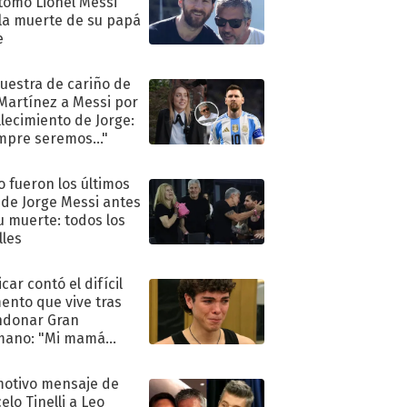
tomó Lionel Messi
 la muerte de su papá
e
uestra de cariño de
 Martínez a Messi por
allecimiento de Jorge:
mpre seremos..."
 fueron los últimos
 de Jorge Messi antes
u muerte: todos los
lles
car contó el difícil
nto que vive tras
ndonar Gran
mano: "Mi mamá
ió..."
motivo mensaje de
elo Tinelli a Leo