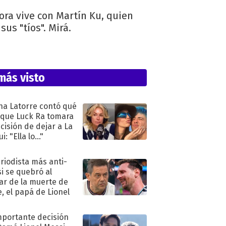
ora vive con Martín Ku, quien
us "tíos". Mirá.
más visto
na Latorre contó qué
 que Luck Ra tomara
ecisión de dejar a La
i: "Ella lo..."
eriodista más anti-
i se quebró al
ar de la muerte de
e, el papá de Lionel
mportante decisión