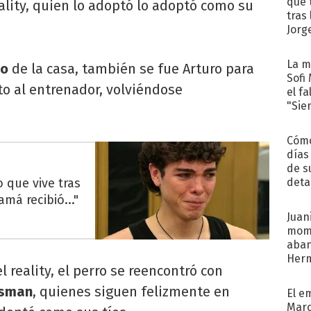
que 
lity, quien lo adoptó lo adoptó como su
tras
Jorg
La m
no
de la casa, también se fue Arturo para
Sofi
to al entrenador, volviéndose
el f
"Sie
Cómo
días
de s
 que vive tras
deta
á recibió..."
Juani
mome
aba
Her
l reality, el perro se reencontró con
recib
osman
, quienes siguen felizmente en
El e
Marc