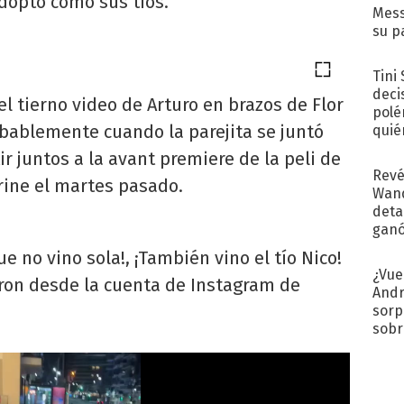
doptó como sus tíos.
Mess
su p
con..
Tini
deci
l tierno video de Arturo en brazos de Flor
polé
obablemente cuando la parejita se juntó
quié
afue
ir juntos a la avant premiere de la peli de
Revé
ine el martes pasado.
Wand
detal
ganó
próx
que no vino sola!, ¡También vino el tío Nico!
¿Vue
ieron desde la cuenta de Instagram de
Andr
sorp
sobr
regr