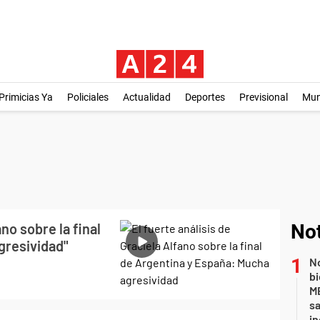
Primicias Ya
Policiales
Actualidad
Deportes
Previsional
Mu
ano sobre la final
Not
gresividad"
No
bi
ME
sa
i