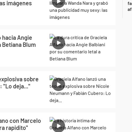
las imágenes
fa
af
o hacia Angie
 a Betiana Blum
 explosiva sobre
"Lo deja..."
fano con Marcelo
ra rapidito"