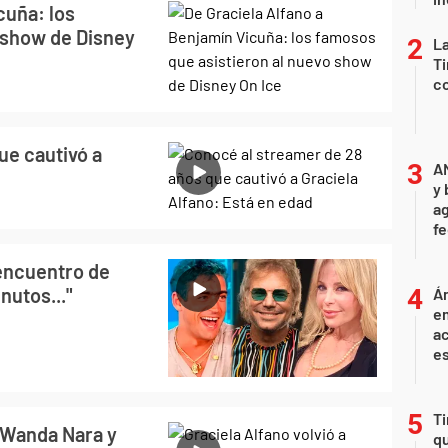
cuña: los
 show de Disney
La
Ti
co
ue cautivó a
A
y 
ag
f
 encuentro de
nutos..."
Án
e
ac
e
Ti
a Wanda Nara y
qu