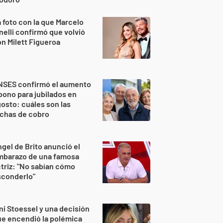
 foto con la que Marcelo
nelli confirmó que volvió
n Milett Figueroa
NSES confirmó el aumento
bono para jubilados en
osto: cuáles son las
echas de cobro
gel de Brito anunció el
mbarazo de una famosa
triz: "No sabían cómo
sconderlo"
ni Stoessel y una decisión
e encendió la polémica