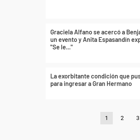
Graciela Alfano se acercó a Ben
un evento y Anita Espasandín exp
"Se le..."
La exorbitante condición que pus
para ingresar a Gran Hermano
1
2
3