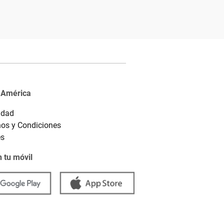
 América
idad
os y Condiciones
es
 tu móvil