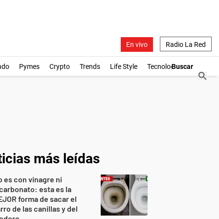
En vivo
Radio La Red
ndo
Pymes
Crypto
Trends
Life Style
Tecnología
icias más leídas
 es con vinagre ni
carbonato: esta es la
JOR forma de sacar el
rro de las canillas y del
nodoro