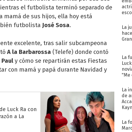
emba
mientras el futbolista terminó separado de
actr
esco
la mamá de sus hijos, ella hoy está
mbién futbolista
José Sosa
.
La j
hace
Gra
ente excelente, tras salir subcampeona
itó
A la Barbarossa
(Telefe) donde contó
La f
 Paul
y cómo se repartirán estas Fiestas
Luck
tar con mamá y papá durante Navidad y
novi
"Me e
La i
de a
Acca
Kayn
 de Luck Ra con
cum
razón a La
La f
Marc