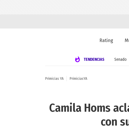
Rating
M
TENDENCIAS
Senado
Primicias YA
PrimiciasYA
Camila Homs acla
con su