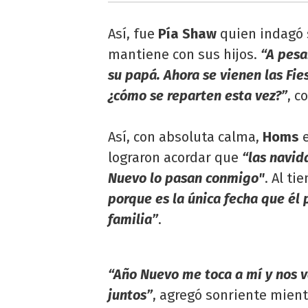
Así, fue
Pía Shaw
quien indagó s
mantiene con sus hijos.
“A pesar
su papá. Ahora se vienen las Fie
¿cómo se reparten esta vez?”
, c
Así, con absoluta calma,
Homs
e
lograron acordar que
“las navid
Nuevo lo pasan conmigo"
. Al t
porque es la única fecha que él 
familia”
.
“Año Nuevo me toca a mí y nos v
juntos”
, agregó sonriente mient