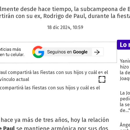
almente desde hace tiempo, la subcampeona de
irán con su ex, Rodrigo de Paul, durante la fiest
18 dic 2024, 10:59
Lo 
Yani
hizo
la d
Joaqu
ompartirá las Fiestas con sus hijos y cuál es el
La J
pedi
la s
de...
hace ya más de tres años, hoy la relación
Ánge
e Paul
se mantiene armónica por sus dos