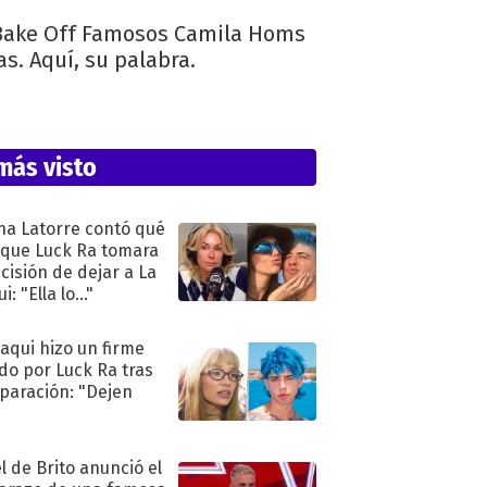
 Bake Off Famosos Camila Homs
as. Aquí, su palabra.
más visto
na Latorre contó qué
 que Luck Ra tomara
ecisión de dejar a La
i: "Ella lo..."
oaqui hizo un firme
do por Luck Ra tras
eparación: "Dejen
"
l de Brito anunció el