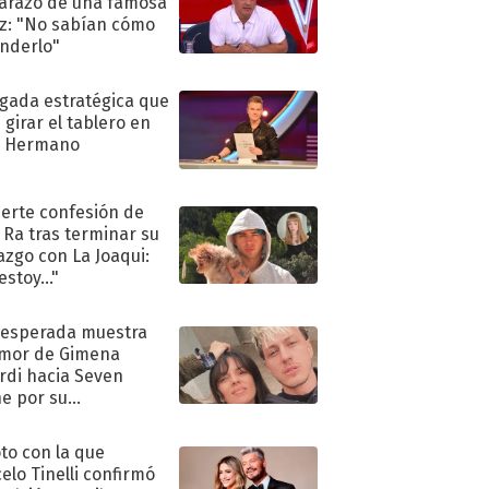
razo de una famosa
iz: "No sabían cómo
nderlo"
ugada estratégica que
 girar el tablero en
n Hermano
uerte confesión de
 Ra tras terminar su
azgo con La Joaqui:
stoy..."
nesperada muestra
mor de Gimena
rdi hacia Seven
e por su
pleaños
oto con la que
elo Tinelli confirmó