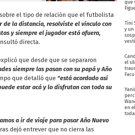
que 
Figu
obre el tipo de relación que el futbolista
Tini 
 de la distancia, resolviste el vínculo con
y un
stas y siempre el jugador está afuera,
sosp
vest
onsultó directa.
Cand
xplicó que desde que se separaron
el si
trau
ades siempre las pasan con su papá y Año
Facu
iempo que detalló que
"está acordado así
"Teng
puede estar acá y lo disfrutan con toda su
Yani
perc
Wand
en e
toda
amos a ir de viaje para pasar Año Nuevo
ras dejó entrever que no cierra las