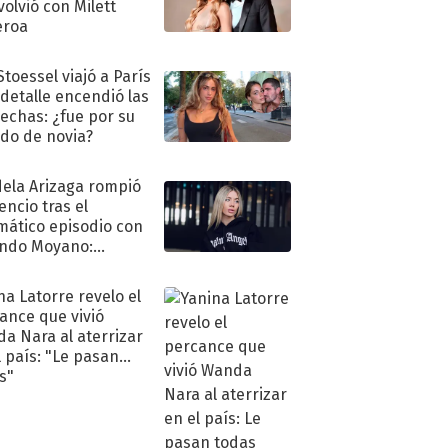
volvió con Milett
eroa
Stoessel viajó a París
 detalle encendió las
echas: ¿fue por su
ido de novia?
ela Arizaga rompió
lencio tras el
mático episodio con
ndo Moyano:
o..."
na Latorre revelo el
ance que vivió
a Nara al aterrizar
l país: "Le pasan
s"