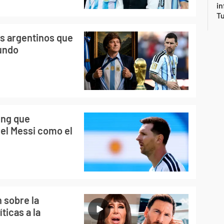
in
Tu
os argentinos que
undo
ing que
onel Messi como el
 sobre la
ticas a la