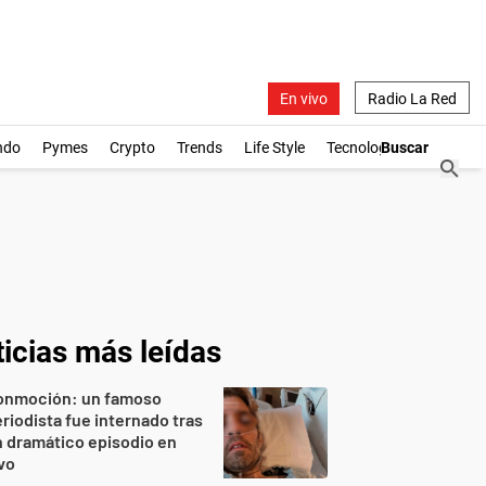
En vivo
Radio La Red
ndo
Pymes
Crypto
Trends
Life Style
Tecnología
icias más leídas
onmoción: un famoso
riodista fue internado tras
 dramático episodio en
vo