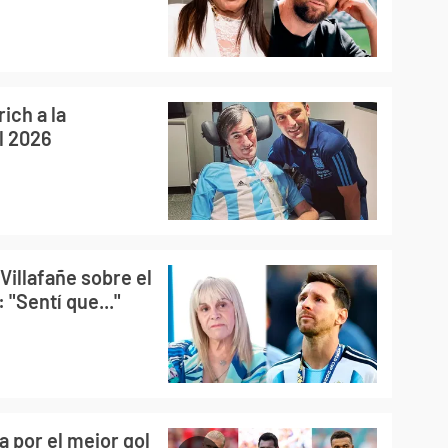
ich a la
al 2026
Villafañe sobre el
: "Sentí que..."
a por el mejor gol