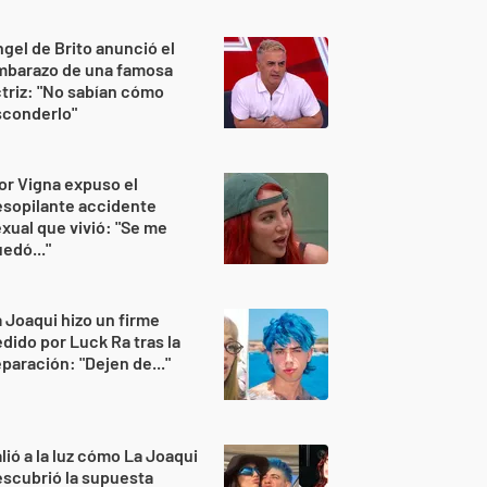
gel de Brito anunció el
mbarazo de una famosa
triz: "No sabían cómo
sconderlo"
or Vigna expuso el
sopilante accidente
xual que vivió: "Se me
edó..."
 Joaqui hizo un firme
dido por Luck Ra tras la
paración: "Dejen de..."
lió a la luz cómo La Joaqui
scubrió la supuesta