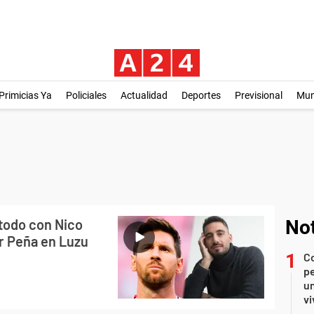
Primicias Ya
Policiales
Actualidad
Deportes
Previsional
Mu
todo con Nico
Not
or Peña en Luzu
C
pe
un
vi