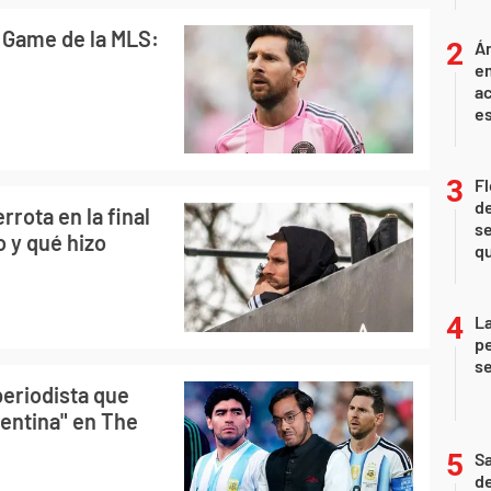
r Game de la MLS:
Án
e
ac
e
Fl
de
rrota en la final
se
o y qué hizo
qu
La
pe
se
periodista que
gentina" en The
Sa
de