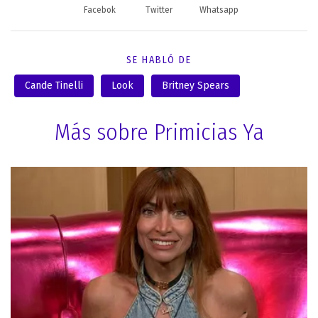
Facebok
Twitter
Whatsapp
SE HABLÓ DE
Cande Tinelli
Look
Britney Spears
Más sobre Primicias Ya