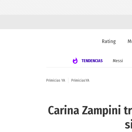
Rating
M
TENDENCIAS
Messi
Primicias YA
PrimiciasYA
Carina Zampini t
s