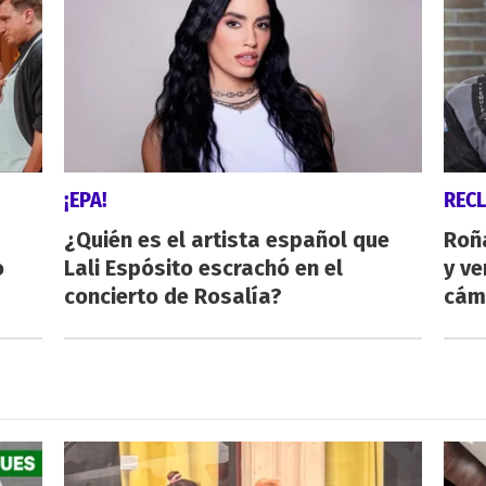
¡EPA!
REC
¿Quién es el artista español que
Roñ
o
Lali Espósito escrachó en el
y ve
concierto de Rosalía?
cám