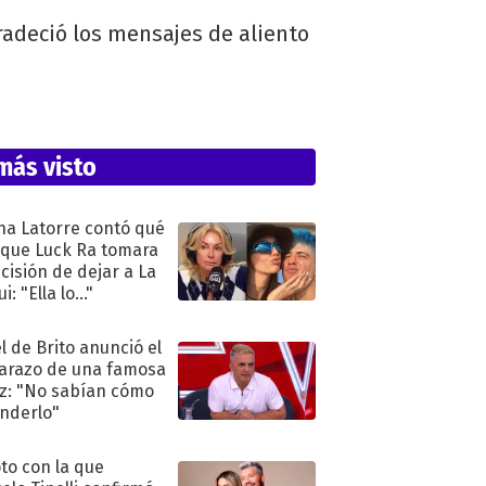
radeció los mensajes de aliento
más visto
na Latorre contó qué
 que Luck Ra tomara
ecisión de dejar a La
i: "Ella lo..."
l de Brito anunció el
razo de una famosa
iz: "No sabían cómo
nderlo"
oto con la que