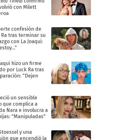
elo Tinelli confirmó
volvió con Milett
eroa
uerte confesión de
 Ra tras terminar su
azgo con La Joaqui:
stoy..."
oaqui hizo un firme
do por Luck Ra tras
eparación: "Dejen
"
eció un sensible
o que complica a
a Nara e involucra a
hijas: "Manipuladas"
 Stoessel y una
sión que encendió la