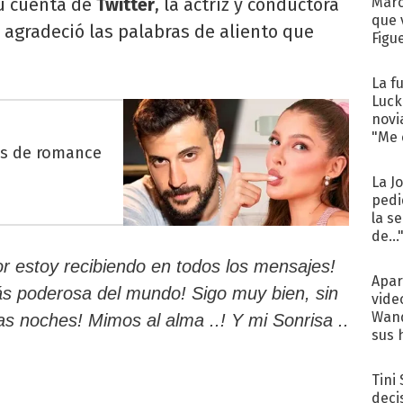
u cuenta de
Twitter
, la actriz y conductora
Marc
que 
y agradeció las palabras de aliento que
Figu
La f
Luck
novi
"Me e
es de romance
La J
pedi
la s
de...
or estoy recibiendo en todos los mensajes!
Apar
ás poderosa del mundo! Sigo muy bien, sin
vide
Wand
 noches! Mimos al alma ..! Y mi Sonrisa ..
sus 
Tini
deci