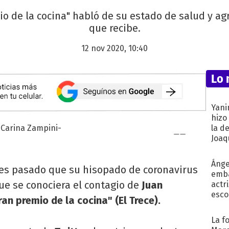
io de la cocina" habló de su estado de salud y ag
que recibe.
12 nov 2020, 10:40
Lo 
Yani
hizo
la d
Joaqu
Ánge
es pasado que su hisopado de coronavirus
emba
ue se conociera el contagio de
Juan
actr
esco
ran premio de la cocina" (El Trece).
La f