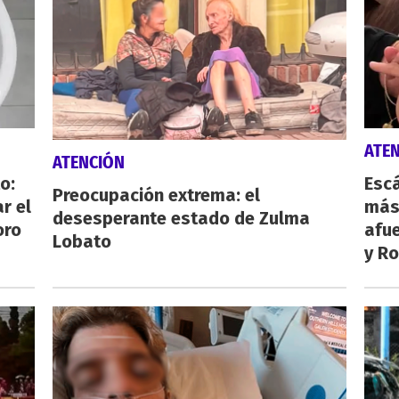
ATE
ATENCIÓN
o:
Escá
Preocupación extrema: el
r el
más
desesperante estado de Zulma
oro
afue
Lobato
y Ro