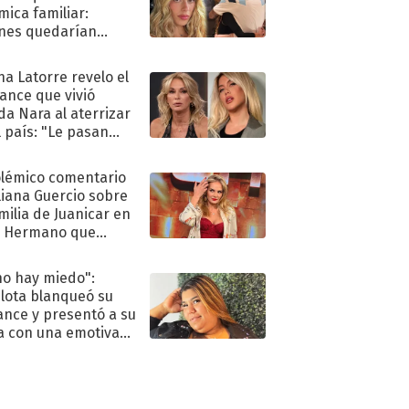
mica familiar:
nes quedarían
ra de su boda
na Latorre revelo el
ance que vivió
a Nara al aterrizar
l país: "Le pasan
s"
olémico comentario
liana Guercio sobre
amilia de Juanicar en
n Hermano que
tó la furia en redes
no hay miedo":
lota blanqueó su
nce y presentó a su
a con una emotiva
aración de amor