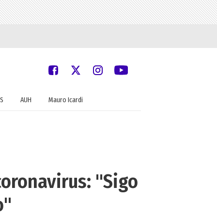
S
AUH
Mauro Icardi
oronavirus: "Sigo
o"