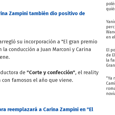
polé
quié
rina Zampini también dio positivo de
afue
Yani
perc
Wand
en e
arregló su incorporación a "El gran premio
toda
n la conducción a Juan Marconi y Carina
El p
de E
ene.
la f
Gra
desa
onductora de
"Corte y confección"
, el reality
"Ya 
 con famosos el año que viene.
Cami
roma
novi
decl
ra reemplazará a Carina Zampini en "El