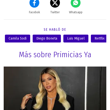
Facebok
Twitter
Whatsapp
SE HABLÓ DE
Camila Sodi
Diego Boneta
Luis Miguel
Netflix
Más sobre Primicias Ya