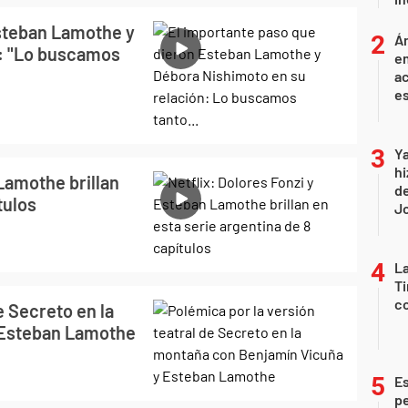
steban Lamothe y
Án
n: "Lo buscamos
e
ac
e
Ya
hi
 Lamothe brillan
de
tulos
Jo
La
Ti
co
e Secreto en la
 Esteban Lamothe
Es
p