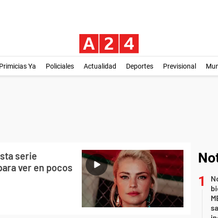
Primicias Ya
Policiales
Actualidad
Deportes
Previsional
Mu
esta serie
Not
para ver en pocos
No
bi
ME
sa
i