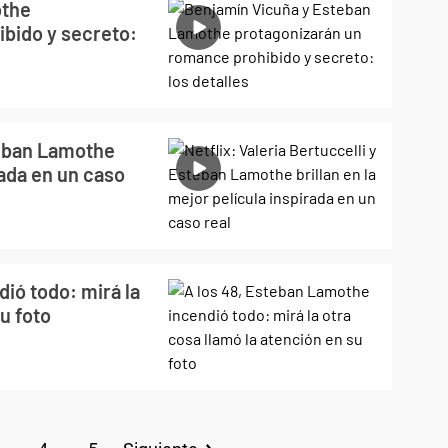
othe
bido y secreto:
steban Lamothe
rada en un caso
ió todo: mirá la
su foto