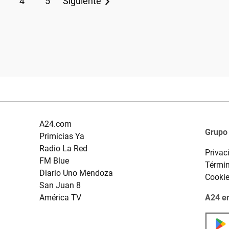
4
5
Siguiente
A24.com
Grupo
Primicias Ya
Radio La Red
Privac
FM Blue
Términ
Diario Uno Mendoza
Cooki
San Juan 8
América TV
A24 en