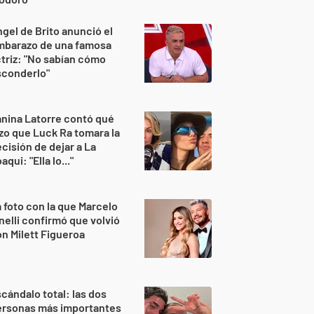
gel de Brito anunció el
mbarazo de una famosa
triz: "No sabían cómo
sconderlo"
nina Latorre contó qué
zo que Luck Ra tomara la
cisión de dejar a La
aqui: "Ella lo..."
 foto con la que Marcelo
nelli confirmó que volvió
n Milett Figueroa
cándalo total: las dos
ersonas más importantes