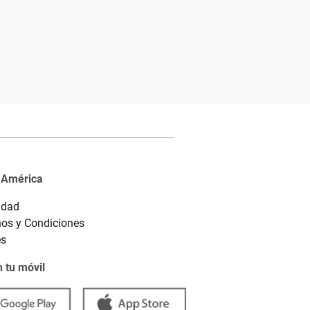
 América
idad
os y Condiciones
es
 tu móvil