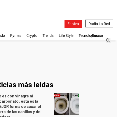
En vivo
Radio La Red
ndo
Pymes
Crypto
Trends
Life Style
Tecnología
icias más leídas
 es con vinagre ni
carbonato: esta es la
JOR forma de sacar el
rro de las canillas y del
nodoro