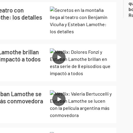
qu
bo
teatro con
Ro
he: los detalles
 Lamothe brillan
 impactó a todos
steban Lamothe se
 más conmovedora