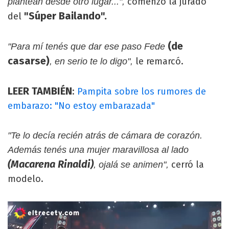
comenzó la jurado
plantean desde otro lugar...",
"Súper Bailando".
del
(de
"Para mí tenés que dar ese paso Fede
casarse)
le remarcó.
, en serio te lo digo",
LEER TAMBIÉN
:
Pampita sobre los rumores de
embarazo: "No estoy embarazada"
"Te lo decía recién atrás de cámara de corazón.
Además tenés una mujer maravillosa al lado
(Macarena Rinaldi)
cerró la
, ojalá se animen",
modelo.