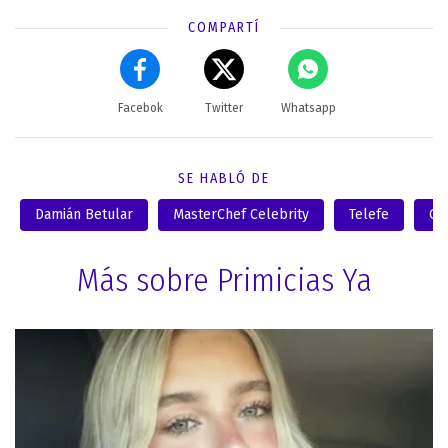
COMPARTÍ
Facebok
Twitter
Whatsapp
SE HABLÓ DE
Damián Betular
MasterChef Celebrity
Telefe
Cla
Más sobre Primicias Ya