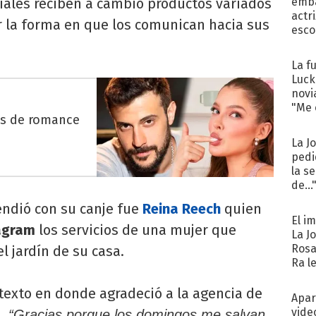
ciales reciben a cambio productos variados
emba
actr
 la forma en que los comunican hacia sus
esco
La f
Luck
novi
"Me e
es de romance
La J
pedi
la s
de...
ndió con su canje fue
Reina Reech
quien
El i
agram
los servicios de una mujer que
La J
Rosa
 jardín de su casa.
Ra l
exto en donde agradeció a la agencia de
Apar
vide
.
“Gracias porque los domingos me salvan