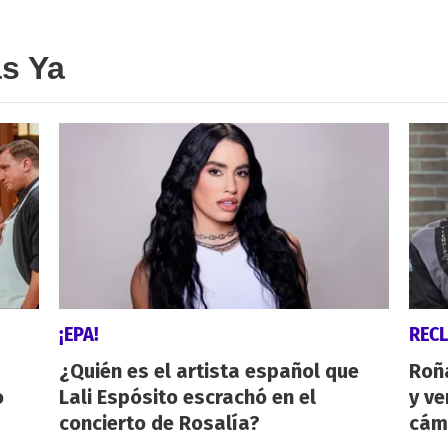
as Ya
¡EPA!
REC
¿Quién es el artista español que
Roñ
o
Lali Espósito escrachó en el
y ve
concierto de Rosalía?
cám