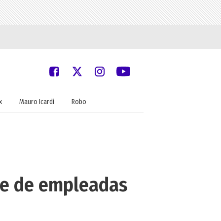
x
Mauro Icardi
Robo
nje de empleadas