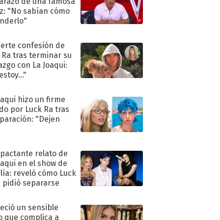
razo de una famosa
iz: "No sabían cómo
nderlo"
uerte confesión de
 Ra tras terminar su
azgo con La Joaqui:
stoy..."
oaqui hizo un firme
do por Luck Ra tras
eparación: "Dejen
"
mpactante relato de
oaqui en el show de
lía: reveló cómo Luck
e pidió separarse
eció un sensible
o que complica a