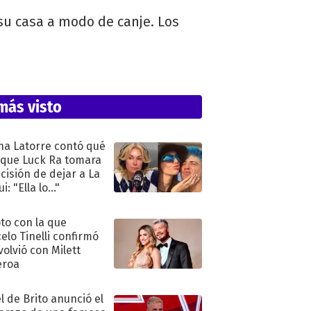
su casa a modo de canje. Los
más visto
na Latorre contó qué
 que Luck Ra tomara
ecisión de dejar a La
i: "Ella lo..."
oto con la que
elo Tinelli confirmó
volvió con Milett
eroa
l de Brito anunció el