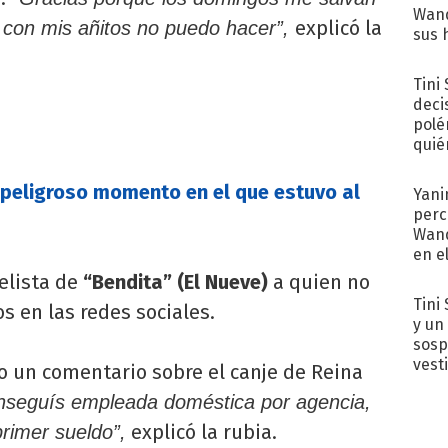
Wand
explicó la
a con mis añitos no puedo hacer”,
sus 
Tini
deci
polé
quié
afue
 peligroso momento en el que estuvo al
Yani
perc
Wand
en e
toda
elista de
“Bendita” (El Nueve)
a quien no
Tini 
s en las redes sociales.
y un
sosp
vest
o un comentario sobre el canje de Reina
seguís empleada doméstica por agencia,
explicó la rubia.
primer sueldo”,