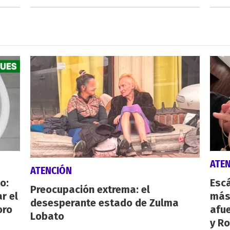
ATE
ATENCIÓN
o:
Escá
Preocupación extrema: el
r el
más
desesperante estado de Zulma
oro
afue
Lobato
y Ro