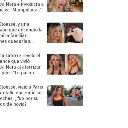
a Nara e involucra a
hijas: "Manipuladas"
 Stoessel y una
sión que encendió la
mica familiar:
nes quedarían
ra de su boda
na Latorre revelo el
ance que vivió
a Nara al aterrizar
l país: "Le pasan
s"
Stoessel viajó a París
 detalle encendió las
echas: ¿fue por su
ido de novia?