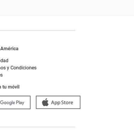
 América
idad
os y Condiciones
es
 tu móvil