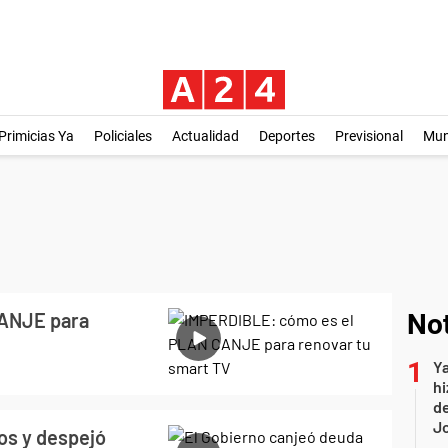
Primicias Ya
Policiales
Actualidad
Deportes
Previsional
Mu
ANJE para
Not
Ya
hi
de
Jo
os y despejó