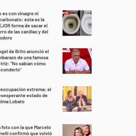
 es con vinagre ni
carbonato: esta es la
JOR forma de sacar el
rro de las canillas y del
nodoro
gel de Brito anunció el
mbarazo de una famosa
triz: "No sabían cómo
sconderlo"
reocupación extrema: el
esesperante estado de
ulma Lobato
 foto con la que Marcelo
nelli confirmó que volvió