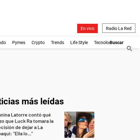
En vivo
Radio La Red
ndo
Pymes
Crypto
Trends
Life Style
Tecnología
icias más leídas
nina Latorre contó qué
zo que Luck Ra tomara la
cisión de dejar a La
aqui: "Ella lo..."