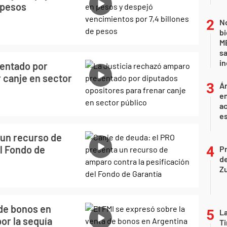
 pesos
No
bi
ME
sa
i
sentado por
 canje en sector
Án
e
ac
e
 un recurso de
l Fondo de
P
d
Z
 de bonos en
La
or la sequía
Ti