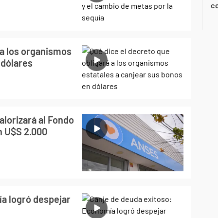
co
 a los organismos
 dólares
alorizará al Fondo
n U$S 2.000
a logró despejar