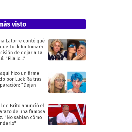
más visto
na Latorre contó qué
 que Luck Ra tomara
ecisión de dejar a La
i: "Ella lo..."
oaqui hizo un firme
do por Luck Ra tras
eparación: "Dejen
"
l de Brito anunció el
razo de una famosa
iz: "No sabían cómo
nderlo"