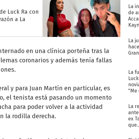
La i
 de Luck Ra con
de a
razón a La
Acca
Kayn
cum
La j
hace
nternado en una clínica porteña tras la
Gra
blemas coronarios y además tenía fallas
ñones.
La f
Luck
novi
ral y para Juan Martín en particular, es
"Me e
mo, el tenista está pasando un momento
cha para poder volver a la actividad
La r
ante
n la rodilla derecha.
ex T
que..