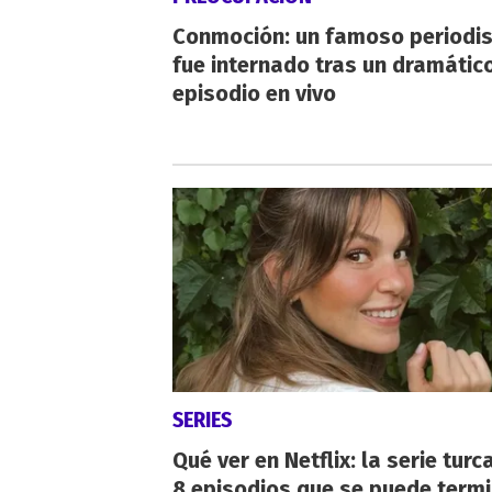
Conmoción: un famoso periodi
fue internado tras un dramátic
episodio en vivo
SERIES
Qué ver en Netflix: la serie turc
8 episodios que se puede term