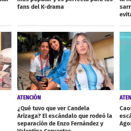
fans del K-drama
sarr
evit
ATENCIÓN
ATE
¿Qué tuvo que ver Candela
Caos
Arizaga? El escándalo que rodeó la
esc
separación de Enzo Fernández y
Agos
Valentina Cervantes