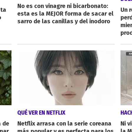
No es con vinagre ni bicarbonato:
sta
Un 
esta es la MEJOR forma de sacar el
o
perd
sarro de las canillas y del inodoro
mie
pro
QUÉ VER EN NETFLIX
HAC
a de
Netflix arrasa con la serie coreana
Ni v
inar
más popular y es perfecta para los
la M