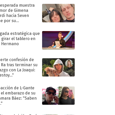
nesperada muestra
mor de Gimena
rdi hacia Seven
e por su
pleaños
ugada estratégica que
 girar el tablero en
n Hermano
uerte confesión de
 Ra tras terminar su
azgo con La Joaqui:
stoy..."
eacción de L-Gante
 el embarazo de su
amara Báez: "Saben
."