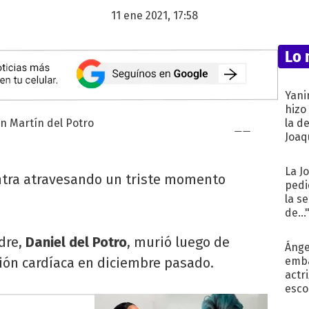
11 ene 2021, 17:58
Lo 
Yani
hizo
la d
Joaqu
La J
tra atravesando un triste momento
pedi
la s
de...
dre,
Daniel del Potro
, murió luego de
Ánge
ón cardíaca en diciembre pasado.
emba
actr
esco