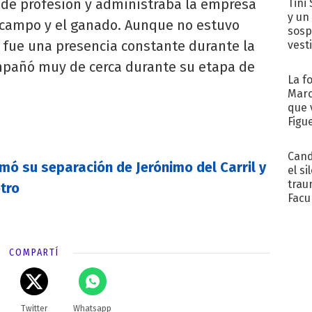
o de profesión y administraba la empresa
Tini 
y un
 campo y el ganado. Aunque no estuvo
sosp
 fue una presencia constante durante la
vest
mpañó muy de cerca durante su etapa de
La f
Marc
que 
Figu
Cand
rmó su separación de Jerónimo del Carril y
el si
trau
tro
Facu
"Teng
COMPARTÍ
Twitter
Whatsapp