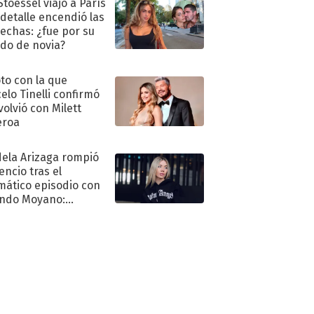
Stoessel viajó a París
 detalle encendió las
echas: ¿fue por su
ido de novia?
oto con la que
elo Tinelli confirmó
volvió con Milett
eroa
ela Arizaga rompió
lencio tras el
mático episodio con
ndo Moyano:
o..."