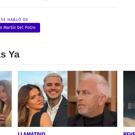
SE HABLÓ DE
n Martín Del Potro
as Ya
LLAMATIVO
REV