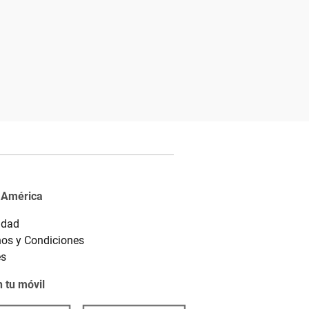
 América
idad
os y Condiciones
es
 tu móvil