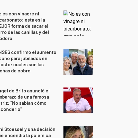
 es con vinagre ni
carbonato: esta es la
JOR forma de sacar el
rro de las canillas y del
nodoro
NSES confirmó el aumento
bono para jubilados en
osto: cuáles son las
echas de cobro
gel de Brito anunció el
mbarazo de una famosa
triz: "No sabían cómo
sconderlo"
ni Stoessel y una decisión
e encendió la polémica