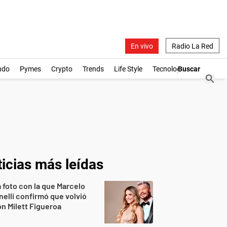
En vivo
Radio La Red
ndo
Pymes
Crypto
Trends
Life Style
Tecnología
icias más leídas
 foto con la que Marcelo
nelli confirmó que volvió
n Milett Figueroa