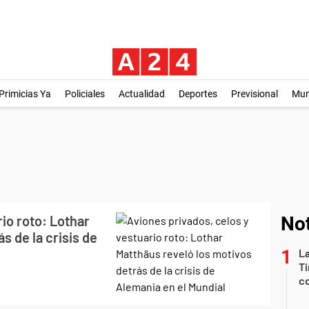
Primicias Ya
Policiales
Actualidad
Deportes
Previsional
Mu
io roto: Lothar
Not
s de la crisis de
La
Ti
co