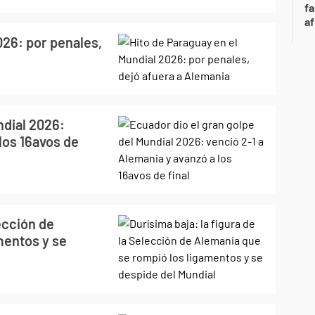
fa
af
026: por penales,
ndial 2026:
los 16avos de
lección de
mentos y se