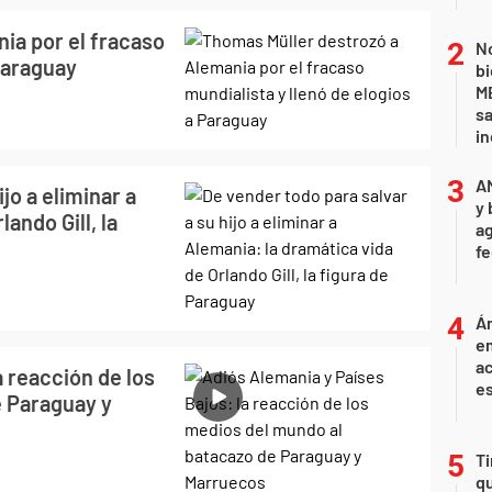
ia por el fracaso
No
 Paraguay
bi
ME
sa
i
A
jo a eliminar a
y 
ando Gill, la
ag
f
Án
e
ac
a reacción de los
e
e Paraguay y
Ti
qu