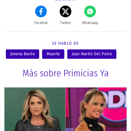
Facebok
Twitter
Whatsapp
SE HABLÓ DE
Jimena Barón
Muerte
Juan Martín Del Potro
Más sobre Primicias Ya