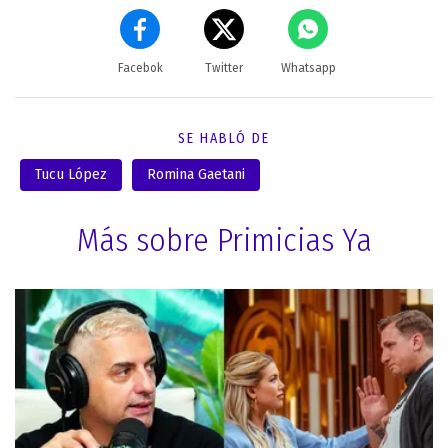
Facebok
Twitter
Whatsapp
SE HABLÓ DE
Tucu López
Romina Gaetani
Más sobre Primicias Ya