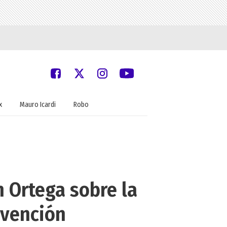
x
Mauro Icardi
Robo
n Ortega sobre la
avención