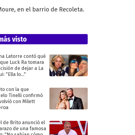
oure, en el barrio de Recoleta.
más visto
na Latorre contó qué
 que Luck Ra tomara
ecisión de dejar a La
i: "Ella lo..."
oto con la que
elo Tinelli confirmó
volvió con Milett
eroa
l de Brito anunció el
razo de una famosa
iz: "No sabían cómo