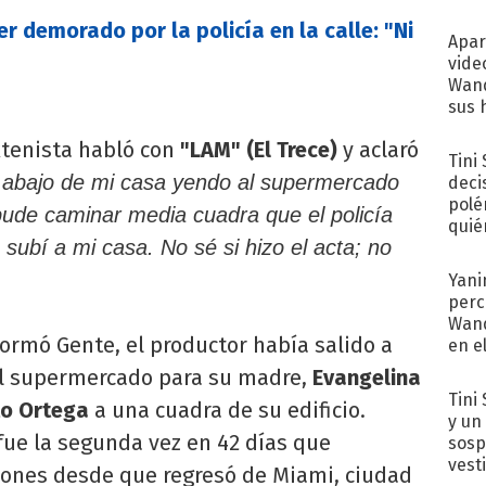
r demorado por la policía en la calle: "Ni
Apar
vide
Wand
sus 
extenista habló con
"LAM" (El Trece)
y aclaró
Tini
 abajo de mi casa yendo al supermercado
deci
polé
 pude caminar media cuadra que el policía
quié
subí a mi casa. No sé si hizo el acta; no
afue
Yani
perc
Wand
formó Gente, el productor había salido a
en e
toda
al supermercado para su madre,
Evangelina
Tini 
to Ortega
a una cuadra de su edificio.
y un
fue la segunda vez en 42 días que
sosp
vest
siones desde que regresó de Miami, ciudad