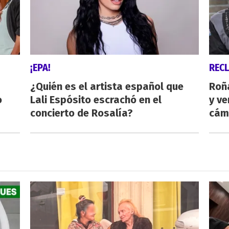
¡EPA!
REC
¿Quién es el artista español que
Roñ
o
Lali Espósito escrachó en el
y ve
concierto de Rosalía?
cám