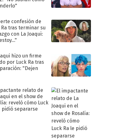
nderlo"
uerte confesión de
 Ra tras terminar su
azgo con La Joaqui:
stoy..."
oaqui hizo un firme
do por Luck Ra tras
eparación: "Dejen
"
mpactante relato de
oaqui en el show de
lía: reveló cómo Luck
e pidió separarse