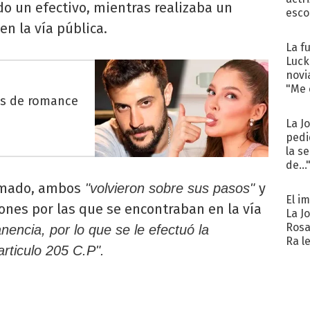
do un efectivo, mientras realizaba un
esco
en la vía pública.
La f
Luck
novi
"Me e
es de romance
La J
pedi
la s
de...
ormado, ambos
y
"volvieron sobre sus pasos"
El i
zones por las que se encontraban en la vía
La J
Rosa
nencia, por lo que se le efectuó la
Ra l
 articulo 205 C.P".