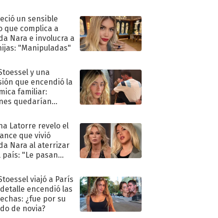
eció un sensible
o que complica a
a Nara e involucra a
hijas: "Manipuladas"
 Stoessel y una
sión que encendió la
mica familiar:
nes quedarían
ra de su boda
na Latorre revelo el
ance que vivió
a Nara al aterrizar
l país: "Le pasan
s"
Stoessel viajó a París
 detalle encendió las
echas: ¿fue por su
ido de novia?