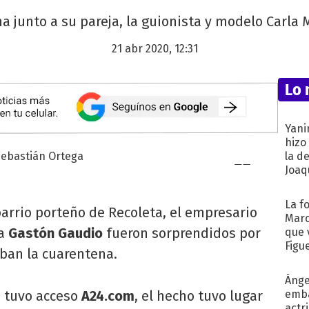
 junto a su pareja, la guionista y modelo Carla M
21 abr 2020, 12:31
Lo 
Yani
hizo
la d
Joaqu
La f
barrio porteño de Recoleta, el empresario
Marc
ta
Gastón Gaudio
fueron sorprendidos por
que 
Figu
aban la cuarentena.
Ánge
e tuvo acceso
A24.com
, el hecho tuvo lugar
emba
actr