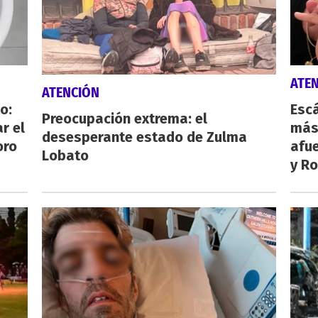
ATE
ATENCIÓN
o:
Escá
Preocupación extrema: el
r el
más
desesperante estado de Zulma
oro
afue
Lobato
y Ro