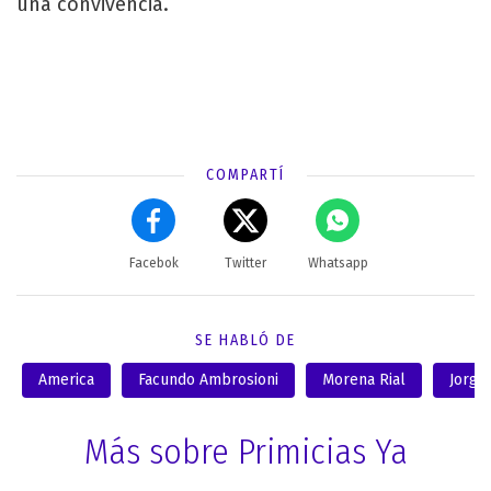
una convivencia.
COMPARTÍ
Facebok
Twitter
Whatsapp
SE HABLÓ DE
America
Facundo Ambrosioni
Morena Rial
Jorge 
Más sobre Primicias Ya