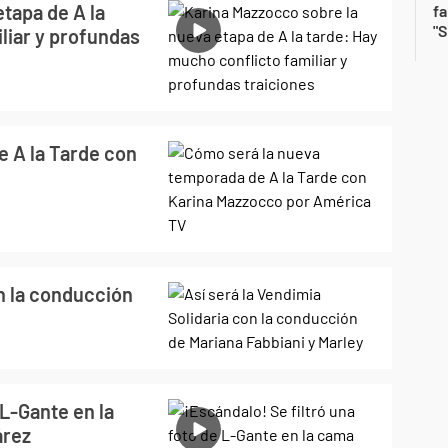
tapa de A la
fa
"S
liar y profundas
 A la Tarde con
on la conducción
 L-Gante en la
árez