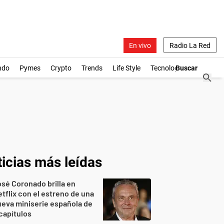
En vivo
Radio La Red
ndo
Pymes
Crypto
Trends
Life Style
Tecnología
icias más leídas
sé Coronado brilla en
tflix con el estreno de una
eva miniserie española de
capítulos