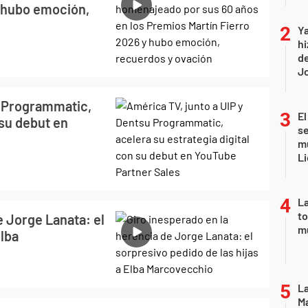
y hubo emoción,
Ya
hi
de
Jo
u Programmatic,
El
 su debut en
se
mu
Li
La
to
e Jorge Lanata: el
m
Elba
La
Ma