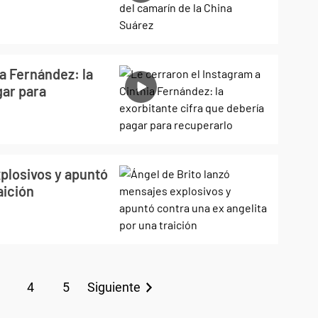
ia Fernández: la
gar para
plosivos y apuntó
aición
4
5
Siguiente