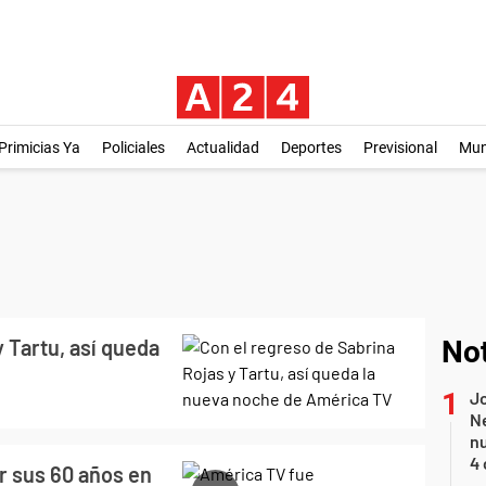
Primicias Ya
Policiales
Actualidad
Deportes
Previsional
Mu
 Tartu, así queda
Not
Jo
Ne
nu
4 
 sus 60 años en