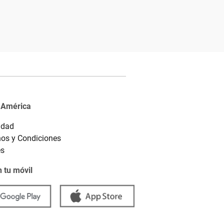
 América
idad
os y Condiciones
es
 tu móvil