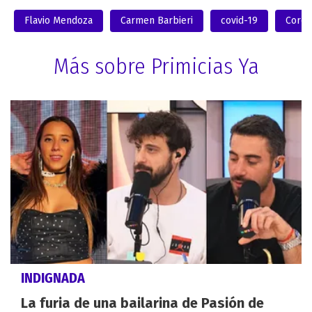
Flavio Mendoza
Carmen Barbieri
covid-19
Coron
Más sobre Primicias Ya
INDIGNADA
La furia de una bailarina de Pasión de