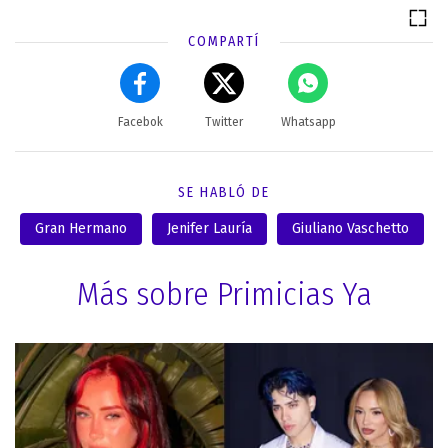
COMPARTÍ
Facebok
Twitter
Whatsapp
SE HABLÓ DE
Gran Hermano
Jenifer Lauría
Giuliano Vaschetto
Más sobre Primicias Ya