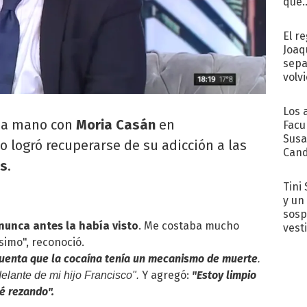
que..
El r
Joaq
sepa
volv
Los 
 a mano con
Moria Casán
en
Facu
Susa
 logró recuperarse de su adicción a las
Cand
os
.
de s
sent
Tini 
y un
sosp
nunca antes la había visto
. Me costaba mucho
vest
simo", reconoció.
cuenta que la cocaína tenía un mecanismo de muerte
.
Y agregó:
"Estoy limpio
delante de mi hijo Francisco".
é rezando".