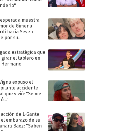
nderlo"
nesperada muestra
mor de Gimena
rdi hacia Seven
e por su
pleaños
ugada estratégica que
 girar el tablero en
n Hermano
 Vigna expuso el
pilante accidente
al que vivió: "Se me
ó..."
eacción de L-Gante
 el embarazo de su
amara Báez: "Saben