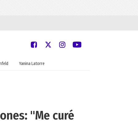
nfeld
Yanina Latorre
iones: "Me curé