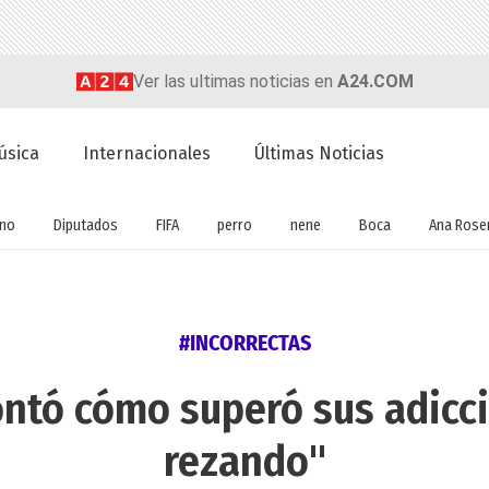
Ver las ultimas noticias en
A24.COM
úsica
Internacionales
Últimas Noticias
rno
Diputados
FIFA
perro
nene
Boca
Ana Rose
#INCORRECTAS
ontó cómo superó sus adicc
rezando"