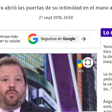
ra abrió las puertas de su intimidad en el mano
27 sept 2018, 20:50
Lo 
Yani
hizo
la d
Joaqu
La J
pedi
la s
de...
Ánge
emba
actr