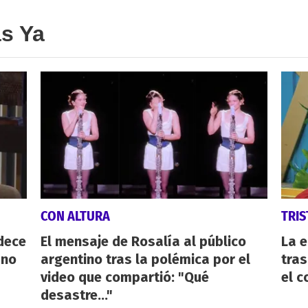
as Ya
CON ALTURA
TRIS
dece
El mensaje de Rosalía al público
La e
 no
argentino tras la polémica por el
tras
video que compartió: "Qué
el c
desastre..."