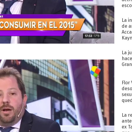
esco
La i
de a
Acca
Kayn
cum
La j
hace
Gra
Flor
deso
sexu
qued
La r
ante
ex T