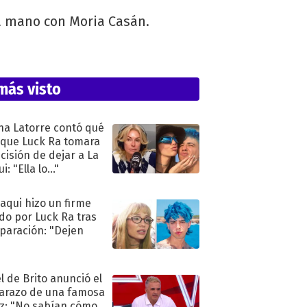
 a mano con Moria Casán.
más visto
na Latorre contó qué
 que Luck Ra tomara
ecisión de dejar a La
i: "Ella lo..."
oaqui hizo un firme
do por Luck Ra tras
eparación: "Dejen
"
l de Brito anunció el
razo de una famosa
iz: "No sabían cómo