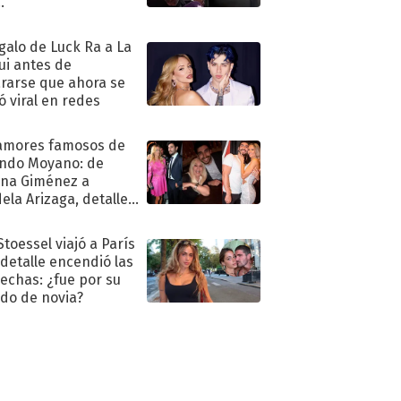
."
egalo de Luck Ra a La
ui antes de
rarse que ahora se
ió viral en redes
amores famosos de
ndo Moyano: de
na Giménez a
ela Arizaga, detalles
u pasado
imental
Stoessel viajó a París
 detalle encendió las
echas: ¿fue por su
ido de novia?