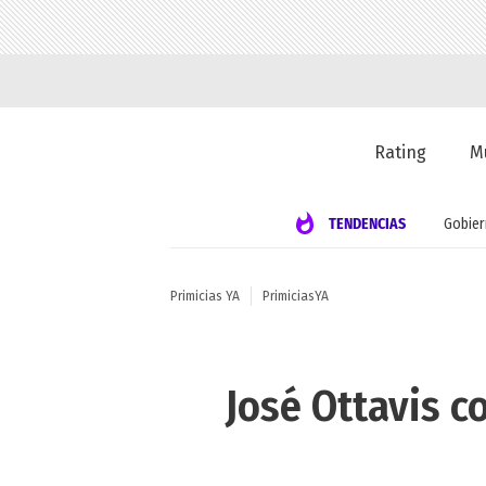
Rating
M
TENDENCIAS
Gobie
Primicias YA
PrimiciasYA
José Ottavis c