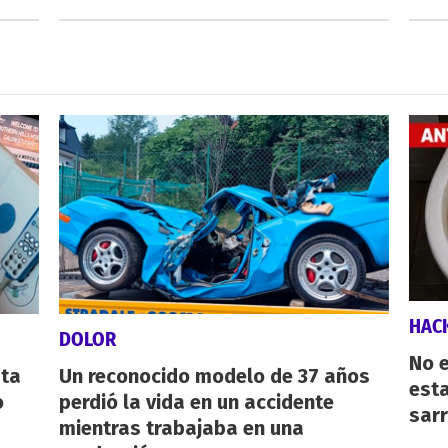
HAC
DOLOR
No e
sta
Un reconocido modelo de 37 años
esta
o
perdió la vida en un accidente
sarr
mientras trabajaba en una