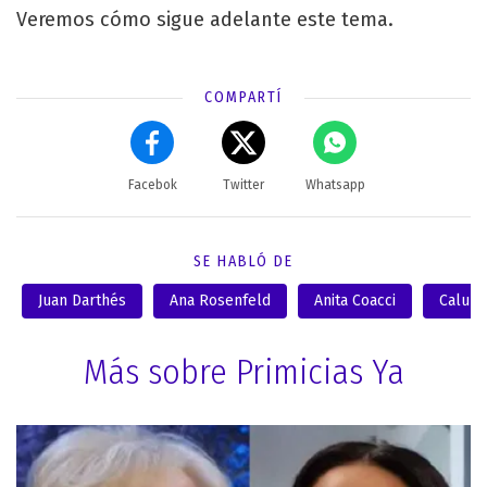
Veremos cómo sigue adelante este tema.
COMPARTÍ
Facebok
Twitter
Whatsapp
SE HABLÓ DE
Juan Darthés
Ana Rosenfeld
Anita Coacci
Calu R
Más sobre Primicias Ya