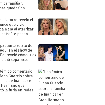
mica familiar:
nes quedarían
ra de su boda
na Latorre revelo el
ance que vivió
a Nara al aterrizar
l país: "Le pasan
s"
mpactante relato de
oaqui en el show de
lía: reveló cómo Luck
e pidió separarse
olémico comentario
liana Guercio sobre
amilia de Juanicar en
n Hermano que
tó la furia en redes