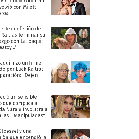
elo Tinelli confirmó
volvió con Milett
eroa
uerte confesión de
 Ra tras terminar su
azgo con La Joaqui:
stoy..."
oaqui hizo un firme
do por Luck Ra tras
eparación: "Dejen
"
eció un sensible
o que complica a
a Nara e involucra a
hijas: "Manipuladas"
 Stoessel y una
sión que encendió la