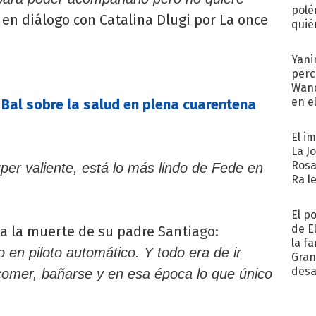
polé
iz en diálogo con Catalina Dlugi por La once
quié
afue
Yani
perc
Wand
en e
 Bal sobre la salud en plena cuarentena
toda
El i
La J
Rosa
per valiente, está lo más lindo de Fede en
Ra l
El p
de E
ió a la muerte de su padre Santiago:
la f
n piloto automático. Y todo era de ir
Gra
desa
comer, bañarse y en esa época lo que único