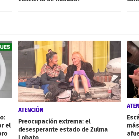
ATE
ATENCIÓN
o:
Escá
Preocupación extrema: el
r el
más
desesperante estado de Zulma
oro
afue
Lobato