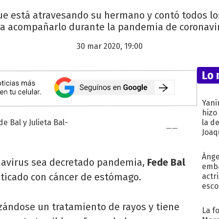
r que está atravesando su hermano y contó todos l
a acompañarlo durante la pandemia de coronavi
30 mar 2020, 19:00
Lo 
Yani
hizo
la d
Joaqu
Ánge
onavirus sea decretado pandemia,
Fede Bal
emba
ticado con cáncer de estómago.
actr
esco
izándose un tratamiento de rayos y tiene
La f