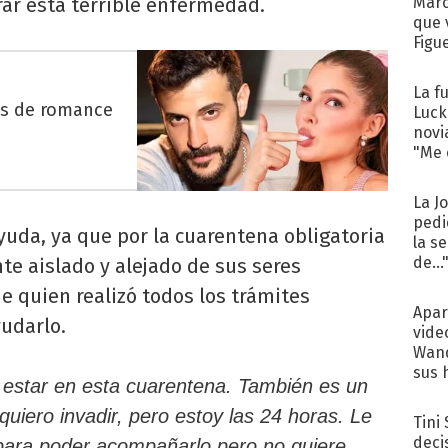
rar esta terrible enfermedad.
Marc
que 
Figu
La f
es de romance
Luck
novi
"Me e
La J
pedi
ayuda, ya que por la cuarentena obligatoria
la s
de...
 aislado y alejado de sus seres
ue quien realizó todos los trámites
Apar
udarlo.
vide
Wand
sus 
 estar en esta cuarentena. También es un
quiero invadir, pero estoy las 24 horas. Le
Tini
deci
a para poder acompañarlo pero no quiere