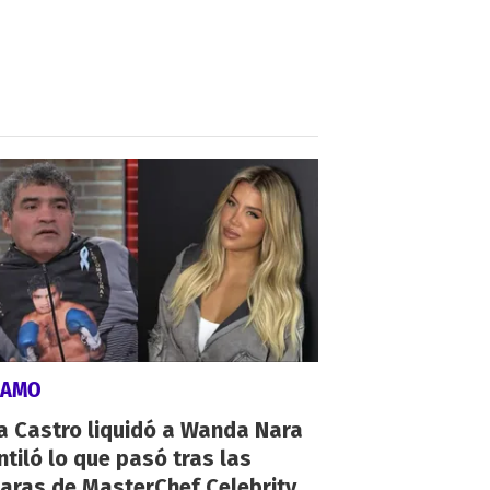
LAMO
a Castro liquidó a Wanda Nara
ntiló lo que pasó tras las
aras de MasterChef Celebrity