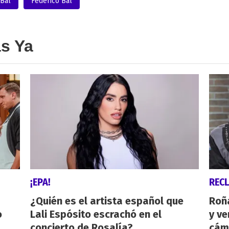
 Bal
Federico Bal
as Ya
¡EPA!
REC
¿Quién es el artista español que
Roñ
o
Lali Espósito escrachó en el
y ve
concierto de Rosalía?
cám