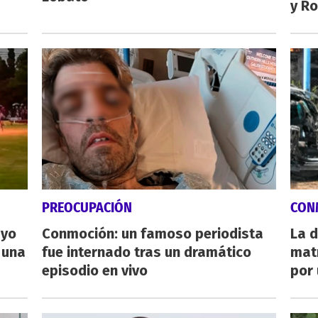
y Ro
PREOCUPACIÓN
CON
ayo
Conmoción: un famoso periodista
La d
 una
fue internado tras un dramático
mat
episodio en vivo
por 