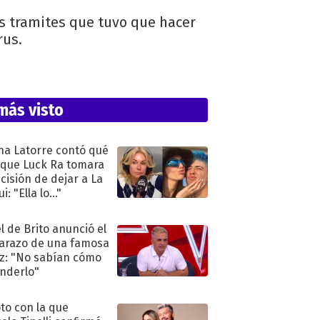
os tramites que tuvo que hacer
rus.
más visto
na Latorre contó qué
 que Luck Ra tomara
ecisión de dejar a La
i: "Ella lo..."
l de Brito anunció el
razo de una famosa
iz: "No sabían cómo
nderlo"
oto con la que