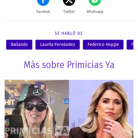
Facebok
Twitter
Whatsapp
SE HABLÓ DE
Bailando
Laurita Fernández
Federico Hoppe
Fed
Más sobre Primicias Ya