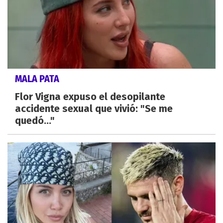
MALA PATA
Flor Vigna expuso el desopilante
accidente sexual que vivió: "Se me
quedó..."