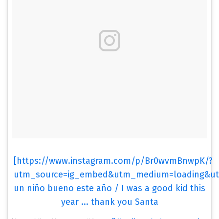
[https://www.instagram.com/p/Br0wvmBnwpK/?
utm_source=ig_embed&utm_medium=loading&utm
un niño bueno este año / I was a good kid this
year ... thank you Santa