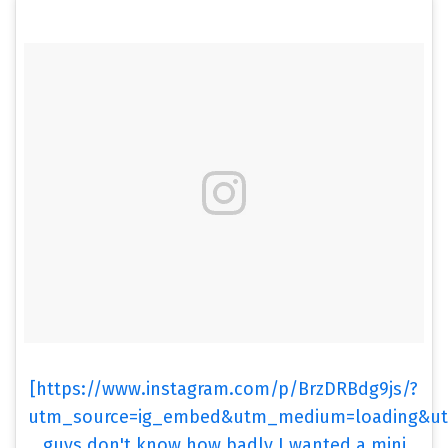
[https://www.instagram.com/p/BrzDRBdg9js/?
utm_source=ig_embed&utm_medium=loading&ut
guys don't know how badly I wanted a mini