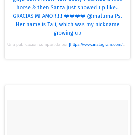
horse & then Santa just showed up like..
GRACIAS MI AMOR!!!! ❤️❤️❤️❤️ @maluma Ps.
Her name is Tali, which was my nickname
growing up
Una publicación compartida por
[https://www.instagram.com/natalia/?utm_source=ig_embed&utm_medium=loading&utm_campaign=embed_loading_state_control] Ναtαlία Bαrulίch