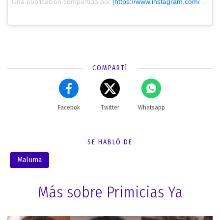
Una publicación compartida por
[https://www.instagram.com/maluma/?utm_source=ig_embed&utm_medium=loading&utm_campaign=embed_loading_state_control] MALUMA
COMPARTÍ
Facebok
Twitter
Whatsapp
SE HABLÓ DE
Maluma
Más sobre Primicias Ya