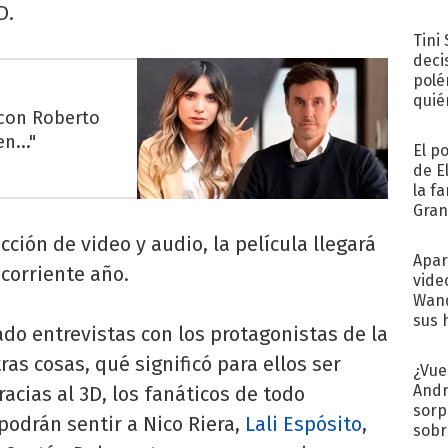
D.
Tini
deci
polé
quié
 con Roberto
afue
n..."
El p
de E
la f
Gra
desa
ión de video y audio, la película llegará
Apar
l corriente año.
vide
Wand
sus 
zado entrevistas con los protagonistas de la
as cosas, qué significó para ellos ser
¿Vue
Andr
acias al 3D, los fanáticos de todo
sorp
podrán sentir a Nico Riera,
Lali Espósito
,
sobr