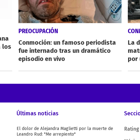
PREOCUPACIÓN
CON
eana
Conmoción: un famoso periodista
La d
 los
fue internado tras un dramático
mat
episodio en vivo
por 
Últimas noticias
Secci
El dolor de Alejandra Maglietti por la muerte de
Rating
Leandro Rud: "Me arrepiento"