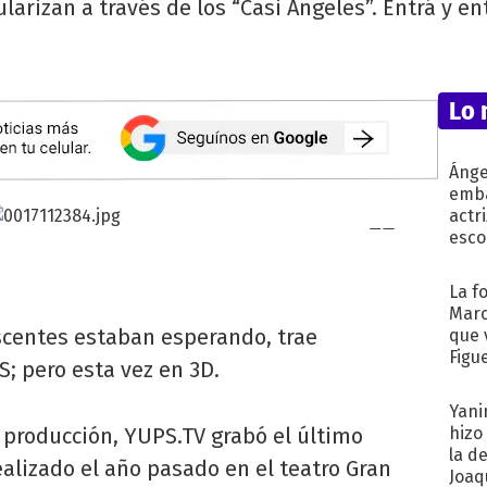
larizan a través de los “Casi Ángeles”. Entrá y e
Lo 
Ánge
emba
actr
esco
La f
Marc
escentes estaban esperando, trae
que 
Figu
 pero esta vez en 3D.
Yani
 producción, YUPS.TV grabó el último
hizo
la d
realizado el año pasado en el teatro Gran
Joaqu