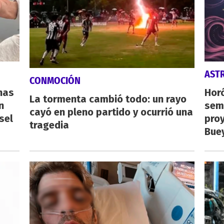
AST
CONMOCIÓN
nas
Horó
La tormenta cambió todo: un rayo
n
sema
cayó en pleno partido y ocurrió una
sel
proy
tragedia
Buey