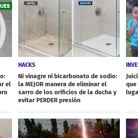
HACKS
INVE
o:
Ni vinagre ni bicarbonato de sodio:
Juic
r el
la MEJOR manera de eliminar el
que 
oro
sarro de los orificios de la ducha y
luga
evitar PERDER presión