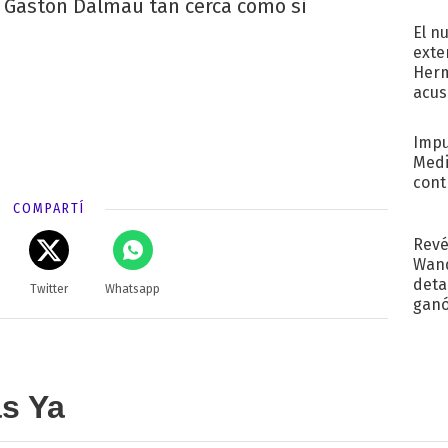
regr
 y Gastón Dalmau tan cerca como si
El n
exte
Herm
acus
Pinc
"Tra
Impu
Medi
cont
COMPARTÍ
Revé
Wand
detal
Twitter
Whatsapp
ganó
próx
as Ya