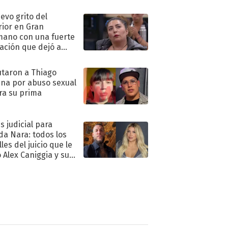
eso al reality
uevo grito del
rior en Gran
ano con una fuerte
ación que dejó a
oya en shock:
idora"
taron a Thiago
na por abuso sexual
ra su prima
s judicial para
a Nara: todos los
les del juicio que le
 Alex Caniggia y sus
imos pasos