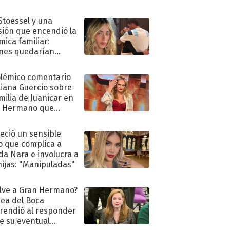
 Stoessel y una
sión que encendió la
mica familiar:
nes quedarían
ra de su boda
olémico comentario
liana Guercio sobre
amilia de Juanicar en
n Hermano que
tó la furia en redes
eció un sensible
o que complica a
a Nara e involucra a
hijas: "Manipuladas"
lve a Gran Hermano?
ea del Boca
rendió al responder
e su eventual