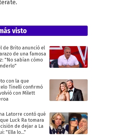
nterate.
más visto
l de Brito anunció el
razo de una famosa
iz: "No sabían cómo
nderlo"
oto con la que
elo Tinelli confirmó
volvió con Milett
eroa
na Latorre contó qué
 que Luck Ra tomara
ecisión de dejar a La
i: "Ella lo..."