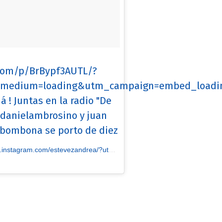
.com/p/BrBypf3AUTL/?
edium=loading&utm_campaign=embed_loading
! Juntas en la radio "De
@danielambrosino y juan
i bombona se porto de diez
zandrea/?utm_source=ig_embed&utm_medium=loading&utm_campaign=embed_loading_state_control] Andrea