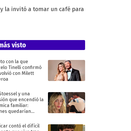
 y la invitó a tomar un café para
más visto
oto con la que
elo Tinelli confirmó
volvió con Milett
eroa
 Stoessel y una
sión que encendió la
mica familiar:
nes quedarían
ra de su boda
car contó el difícil