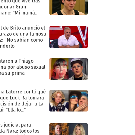
nto que vive tras
ndonar Gran
mano: "Mi mamá
ió..."
l de Brito anunció el
razo de una famosa
iz: "No sabían cómo
nderlo"
taron a Thiago
na por abuso sexual
ra su prima
na Latorre contó qué
 que Luck Ra tomara
ecisión de dejar a La
i: "Ella lo..."
s judicial para
a Nara: todos los