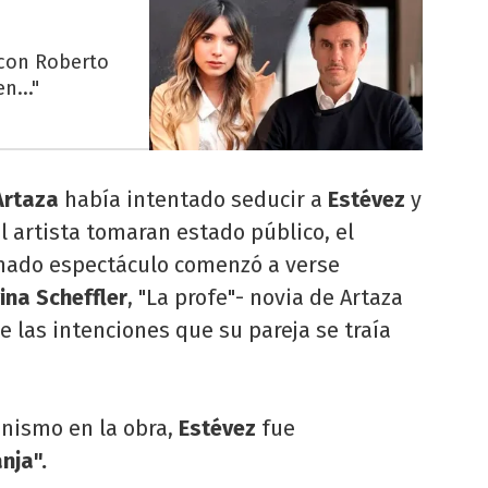
 con Roberto
n..."
Artaza
había intentado seducir a
Estévez
y
l artista tomaran estado público, el
nado espectáculo comenzó a verse
vina Scheffler
, "La profe"- novia de Artaza
 las intenciones que su pareja se traía
onismo en la obra,
Estévez
fue
nja".