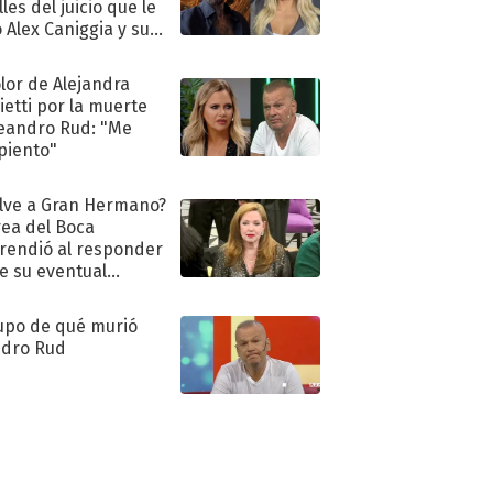
les del juicio que le
 Alex Caniggia y sus
imos pasos
olor de Alejandra
ietti por la muerte
eandro Rud: "Me
piento"
lve a Gran Hermano?
ea del Boca
rendió al responder
e su eventual
eso al reality
upo de qué murió
dro Rud