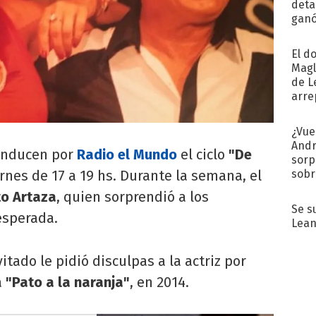
detal
ganó
próx
El d
Magl
de L
arre
¿Vue
Andr
nducen por
Radio el Mundo
el ciclo
"De
sorp
sobr
rnes de 17 a 19 hs. Durante la semana, el
regr
to Artaza
, quien sorprendió a los
Se s
esperada.
Lean
itado le pidió disculpas a la actriz por
a
"Pato a la naranja"
, en 2014.