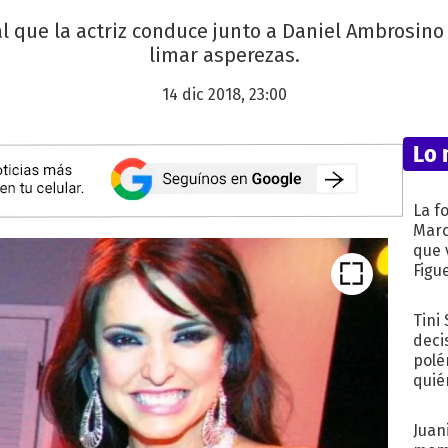
ial que la actriz conduce junto a Daniel Ambrosino
limar asperezas.
14 dic 2018, 23:00
Lo 
La f
Marc
que 
Figu
Tini
deci
polé
quié
afue
Juani