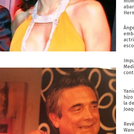
mome
aba
Her
recib
Ánge
emba
actr
esco
Impu
Medi
cont
Yani
hizo
la d
Joaqu
Revé
Wand