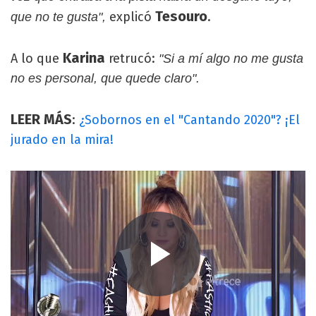
Tesouro
explicó
.
que no te gusta",
Karina
A lo que
retrucó:
"Si a mí algo no me gusta
no es personal, que quede claro".
LEER MÁS
:
¿Sobornos en el "Cantando 2020"? ¡El
jurado en la mira!