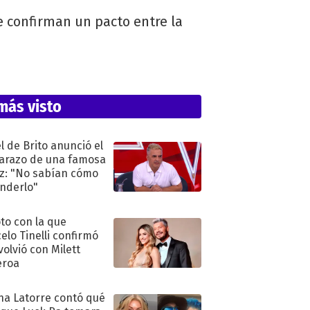
e confirman un pacto entre la
más visto
l de Brito anunció el
razo de una famosa
iz: "No sabían cómo
nderlo"
oto con la que
elo Tinelli confirmó
volvió con Milett
eroa
na Latorre contó qué