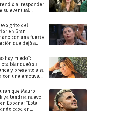
rendió al responder
e su eventual
eso al reality
uevo grito del
rior en Gran
ano con una fuerte
ación que dejó a
oya en shock:
idora"
no hay miedo":
lota blanqueó su
nce y presentó a su
a con una emotiva
aración de amor
uran que Mauro
di ya tendría nuevo
 en España: "Está
ando casa en
id"