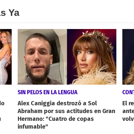
as Ya
SIN PELOS EN LA LENGUA
CON
do
Alex Caniggia destrozó a Sol
El r
Abraham por sus actitudes en Gran
ant
u
Hermano: "Cuatro de copas
volv
infumable"