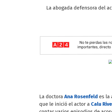
La abogada defensora del act
La doctora
Ana Rosenfeld
es la
que le inició el actor a
Calu Riv
contar varios episodios de acos