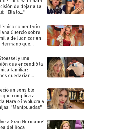
 que Luck Ra tomara
ecisión de dejar a La
i: "Ella lo..."
olémico comentario
liana Guercio sobre
amilia de Juanicar en
n Hermano que
tó la furia en redes
 Stoessel y una
sión que encendió la
mica familiar:
nes quedarían
ra de su boda
eció un sensible
o que complica a
a Nara e involucra a
hijas: "Manipuladas"
lve a Gran Hermano?
ea del Boca