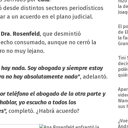
hizo
la d
ó desde distintos sectores periodísticos
Joaqu
gar a un acuerdo en el plano judicial.
El p
de E
Dra. Rosenfeld
, que desmintió
la f
echo consumado, aunque no cerró la
Gra
desa
ro no muy lejano.
Tini
deci
o hay nada. Soy abogada y siempre estoy
polé
quié
ora no hay absolutamente nada"
, adelantó.
afue
Apar
or teléfono el abogado de la otra parte y
vide
Wand
 hablar, yo escucho a todos los
sus 
s",
completó. ¿Habrá acuerdo?
¿Vue
Andr