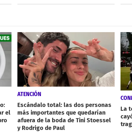
ATENCIÓN
CON
o:
Escándalo total: las dos personas
La 
r el
más importantes que quedarían
cayó
oro
afuera de la boda de Tini Stoessel
tra
y Rodrigo de Paul