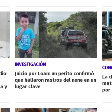
INVESTIGACIÓN
CON
dio:
Juicio por Loan: un perito confirmó
La d
que hallaron rastros del nene en un
mat
ha y
lugar clave
por 