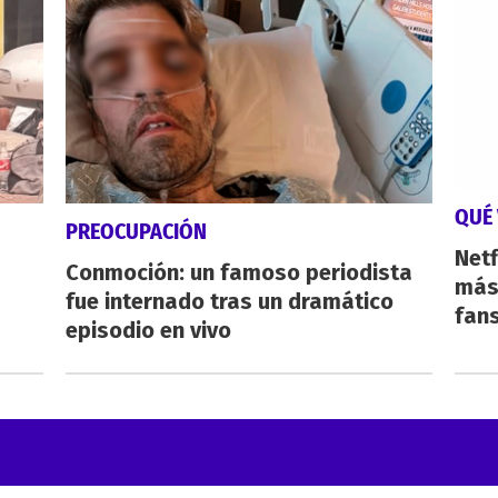
QUÉ 
PREOCUPACIÓN
Netf
Conmoción: un famoso periodista
más 
fue internado tras un dramático
fan
episodio en vivo