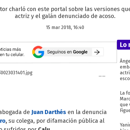
or charló con este portal sobre las versiones qu
actriz y el galán denunciado de acoso.
15 mar 2018, 16:40
Lo 
Ánge
emba
actr
esco
La f
Marc
que 
Figu
 abogada de
Juan Darthés
en la denuncia
ero
,
su colega, por difamación pública al
Yani
o sufridos por
Calu
.