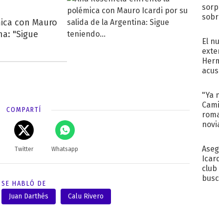
sorp
sobr
mica con Mauro
regr
na: "Sigue
El n
exte
Herm
acus
Pinc
"Tra
"Ya 
Cami
COMPARTÍ
roma
novi
decl
Aseg
Twitter
Whatsapp
Icar
club
busc
SE HABLÓ DE
Madr
Juan Darthés
Calu Rivero