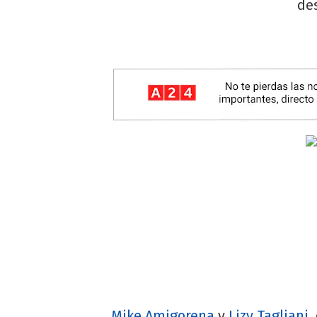
des
Mike Amigorena
y
Lizy Tagliani
,