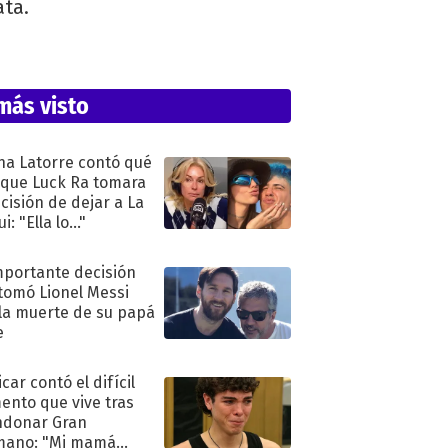
ata.
más visto
na Latorre contó qué
 que Luck Ra tomara
ecisión de dejar a La
i: "Ella lo..."
mportante decisión
tomó Lionel Messi
 la muerte de su papá
e
car contó el difícil
nto que vive tras
ndonar Gran
mano: "Mi mamá