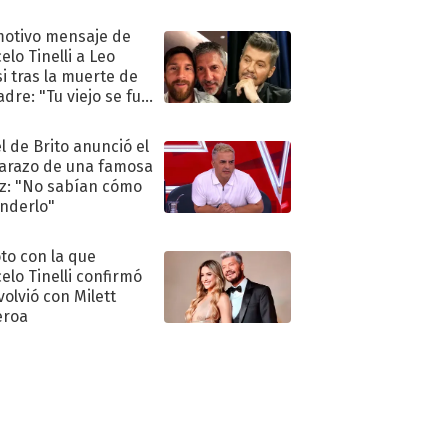
ra de su boda
motivo mensaje de
elo Tinelli a Leo
i tras la muerte de
adre: "Tu viejo se fue
."
l de Brito anunció el
razo de una famosa
iz: "No sabían cómo
nderlo"
oto con la que
elo Tinelli confirmó
volvió con Milett
eroa