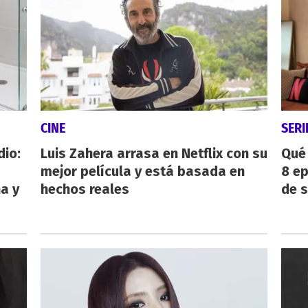
CINE
SERI
dio:
Luis Zahera arrasa en Netflix con su
Qué 
mejor película y está basada en
8 ep
ha y
hechos reales
de 