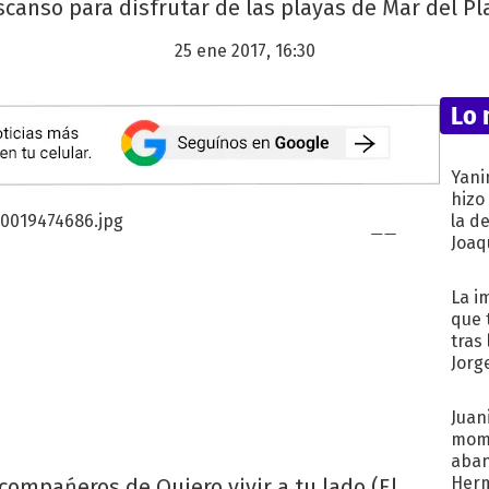
canso para disfrutar de las playas de Mar del Pl
25 ene 2017, 16:30
Lo 
Yani
hizo
la d
Joaqu
La i
que 
tras
Jorg
Juani
mome
aba
Her
 compańeros de Quiero vivir a tu lado (El