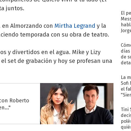
recib
ta juntos.
El p
Mess
habl
na en Almorzando con
Mirtha Legrand
y la
Jorg
aciendo temporada con su obra de teatro.
Cómo
días
os y divertidos en el agua. Mike y Lizy
de s
 el set de grabación y hoy se profesan una
deta
La m
Sofi
el f
"Sie
 con Roberto
n..."
Tini
deci
polé
quié