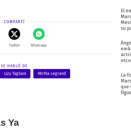
afue
El e
Marc
COMPARTÍ
Mess
su p
con..
Ánge
Twitter
Whatsapp
emba
actr
esco
SE HABLÓ DE
Lizy Tagliani
Mirtha Legrand
La f
Marc
que 
Figu
as Ya