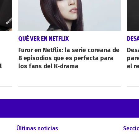
QUÉ VER EN NETFLIX
DES
Furor en Netflix: la serie coreana de
Des
8 episodios que es perfecta para
pare
l
los fans del K-drama
el r
Últimas noticias
Secci