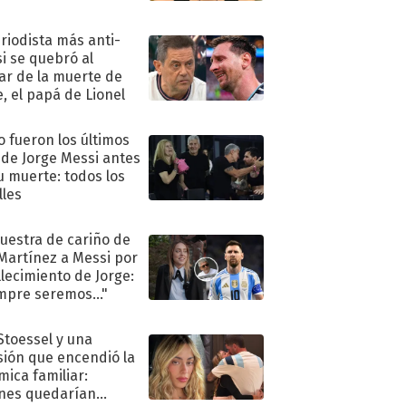
ió..."
eriodista más anti-
i se quebró al
ar de la muerte de
e, el papá de Lionel
 fueron los últimos
 de Jorge Messi antes
u muerte: todos los
lles
uestra de cariño de
 Martínez a Messi por
allecimiento de Jorge:
mpre seremos..."
 Stoessel y una
sión que encendió la
mica familiar:
nes quedarían