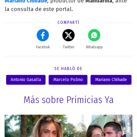
Mariano Chihade
, productor de
Mandarina
, ante
la consulta de este portal.
COMPARTÍ
Facebok
Twitter
Whatsapp
SE HABLÓ DE
Antonio Gasalla
Marcelo Polino
Mariano Chihade
Más sobre Primicias Ya